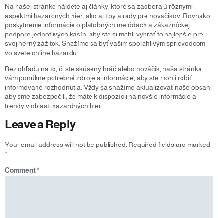
Na našej stránke nájdete aj články, ktoré sa zaoberajú rôznymi
aspektmi hazardných hier, ako aj tipy a rady pre nováčikov. Rovnako
poskytneme informácie o platobných metódach a zákazníckej
podpore jednotlivých kasín, aby ste si mohli vybrať to najlepšie pre
svoj herný zážitok. Snažíme sa byť vašim spoľahlivým sprievodcom
vo svete online hazardu.
Bez ohľadu na to, či ste skúsený hráč alebo nováčik, naša stránka
vám ponúkne potrebné zdroje a informácie, aby ste mohli robiť
informované rozhodnutia. Vždy sa snažíme aktualizovať naše obsah,
aby sme zabezpečili, že máte k dispozícii najnovšie informácie a
trendy v oblasti hazardných hier.
Leave a Reply
Your email address will not be published.
Required fields are marked
*
Comment
*