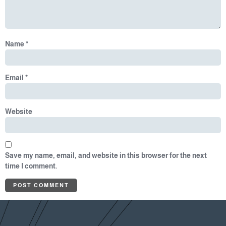
Name
*
Email
*
Website
Save my name, email, and website in this browser for the next
time I comment.