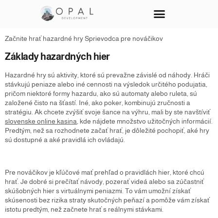
Sprievodca pre nováčikov
Our Projects
Contact Us
Začnite hrať hazardné hry Sprievodca pre nováčikov
Základy hazardných hier
Hazardné hry sú aktivity, ktoré sú prevažne závislé od náhody. Hráči
stávkujú peniaze alebo iné cennosti na výsledok určitého podujatia,
pričom niektoré formy hazardu, ako sú automaty alebo ruleta, sú
založené čisto na šťastí. Iné, ako poker, kombinujú zručnosti a
stratégiu. Ak chcete zvýšiť svoje šance na výhru, mali by ste navštíviť
slovenske online kasina
, kde nájdete množstvo užitočných informácií.
Predtým, než sa rozhodnete začať hrať, je dôležité pochopiť, aké hry
sú dostupné a aké pravidlá ich ovládajú.
Pre nováčikov je kľúčové mať prehľad o pravidlách hier, ktoré chcú
hrať. Je dobré si prečítať návody, pozerať videá alebo sa zúčastniť
skúšobných hier s virtuálnymi peniazmi. To vám umožní získať
skúsenosti bez rizika straty skutočných peňazí a pomôže vám získať
istotu predtým, než začnete hrať s reálnymi stávkami.