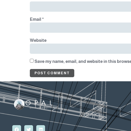
Email
*
Website
Save my name, email, and website in this browse