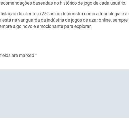
recomendações baseadas no histórico de jogo de cada usuário.
sfação do cliente, o 22Casino demonstra como a tecnologia e a 
rma está na vanguarda da indústria de jogos de azar online, semp
sempre algo novo e emocionante para explorar.
fields are marked
*