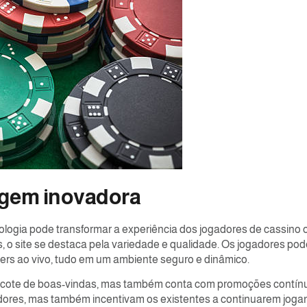
agem inovadora
logia pode transformar a experiência dos jogadores de cassino 
es, o site se destaca pela variedade e qualidade. Os jogadores p
lers ao vivo, tudo em um ambiente seguro e dinâmico.
acote de boas-vindas, mas também conta com promoções contín
dores, mas também incentivam os existentes a continuarem jogand