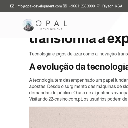
info@opal-development.com
+966 11 238 3000
Riyadh, KSA
Tecnologia e jo
transforma a exp
Tecnologia e jogos de azar como a inovação trans
A evolução da tecnologia
A tecnologia tem desempenhado um papel fundame
apostas. Desde o surgimento das máquinas de slot
demandas do público. O uso de algoritmos avançado
Visitando
22-casino.com.pt
, os usuários podem de