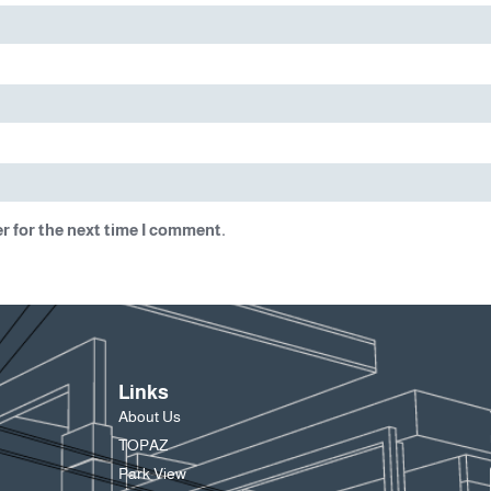
r for the next time I comment.
Links
About Us
TOPAZ
Park View