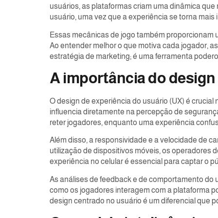
usuários, as plataformas criam uma dinâmica que 
usuário, uma vez que a experiência se torna mais
Essas mecânicas de jogo também proporcionam um
Ao entender melhor o que motiva cada jogador, as
estratégia de marketing; é uma ferramenta poder
A importância do design 
O design de experiência do usuário (UX) é crucial
influencia diretamente na percepção de segurança
reter jogadores, enquanto uma experiência confus
Além disso, a responsividade e a velocidade de 
utilização de dispositivos móveis, os operadores
experiência no celular é essencial para captar o 
As análises de feedback e de comportamento do 
como os jogadores interagem com a plataforma pod
design centrado no usuário é um diferencial que 