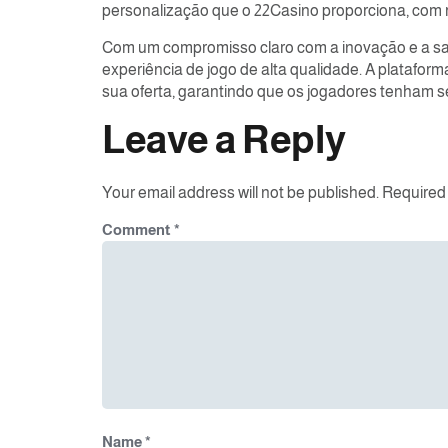
personalização que o 22Casino proporciona, com 
Com um compromisso claro com a inovação e a sati
experiência de jogo de alta qualidade. A platafo
sua oferta, garantindo que os jogadores tenham 
Leave a Reply
Your email address will not be published.
Required 
Comment
*
Name
*