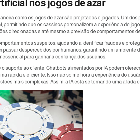
tificial nos jogos de azar
 a maneira como os jogos de azar são projetados e jogados. Um dos 
permitindo que os cassinos personalizem a experiência de jogo p
es direcionadas e até mesmo a previsão de comportamentos de
 comportamentos suspeitos, ajudando a identificar fraudes e prote
passar despercebidos por humanos, garantindo um ambiente de j
r essencial para ganhar a confiança dos usuários.
al é o suporte ao cliente. Chatbots alimentados por IA podem ofer
a rápida e eficiente. Isso não só melhora a experiência do usu
tões mais complexas. Assim, a IA está se tornando uma aliada ess