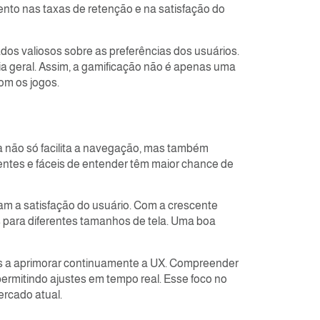
ento nas taxas de retenção e na satisfação do
s valiosos sobre as preferências dos usuários.
ia geral. Assim, a gamificação não é apenas uma
om os jogos.
da não só facilita a navegação, mas também
entes e fáceis de entender têm maior chance de
m a satisfação do usuário. Com a crescente
s para diferentes tamanhos de tela. Uma boa
es a aprimorar continuamente a UX. Compreender
ermitindo ajustes em tempo real. Esse foco no
ercado atual.