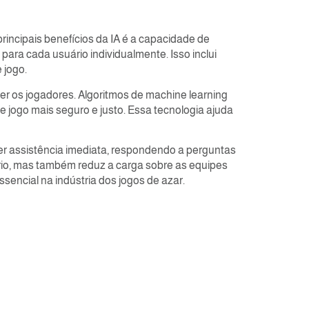
principais benefícios da IA é a capacidade de
ara cada usuário individualmente. Isso inclui
 jogo.
ger os jogadores. Algoritmos de machine learning
ogo mais seguro e justo. Essa tecnologia ajuda
ecer assistência imediata, respondendo a perguntas
ário, mas também reduz a carga sobre as equipes
encial na indústria dos jogos de azar.