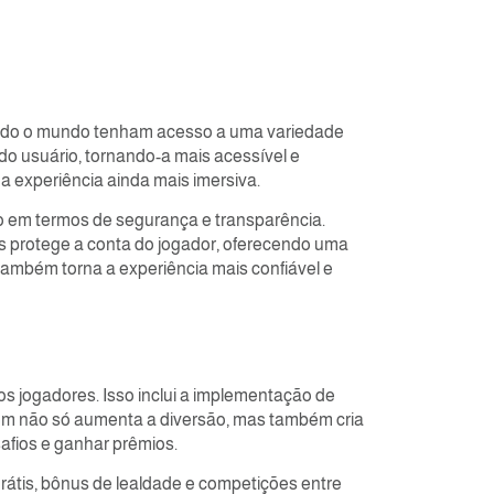
e todo o mundo tenham acesso a uma variedade
do usuário, tornando-a mais acessível e
a experiência ainda mais imersiva.
 em termos de segurança e transparência.
s protege a conta do jogador, oferecendo uma
também torna a experiência mais confiável e
os jogadores. Isso inclui a implementação de
gem não só aumenta a diversão, mas também cria
afios e ganhar prêmios.
rátis, bônus de lealdade e competições entre