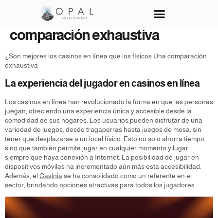
línea que los físicos Una
comparación exhaustiva
Our Projects
Contact Us
¿Son mejores los casinos en línea que los físicos Una comparación
exhaustiva
La experiencia del jugador en casinos en línea
Los casinos en línea han revolucionado la forma en que las personas
juegan, ofreciendo una experiencia única y accesible desde la
comodidad de sus hogares. Los usuarios pueden disfrutar de una
variedad de juegos, desde tragaperras hasta juegos de mesa, sin
tener que desplazarse a un local físico. Esto no solo ahorra tiempo,
sino que también permite jugar en cualquier momento y lugar,
siempre que haya conexión a Internet. La posibilidad de jugar en
dispositivos móviles ha incrementado aún más esta accesibilidad.
Además, el
Casinia
se ha consolidado como un referente en el
sector, brindando opciones atractivas para todos los jugadores.