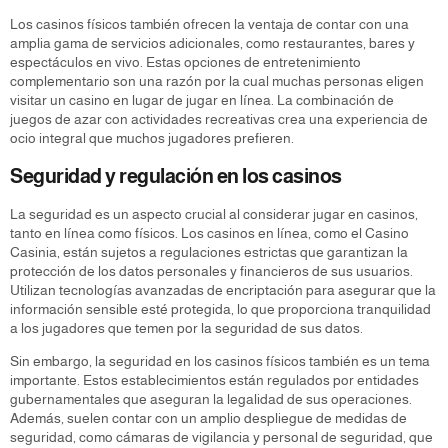
Los casinos físicos también ofrecen la ventaja de contar con una
amplia gama de servicios adicionales, como restaurantes, bares y
espectáculos en vivo. Estas opciones de entretenimiento
complementario son una razón por la cual muchas personas eligen
visitar un casino en lugar de jugar en línea. La combinación de
juegos de azar con actividades recreativas crea una experiencia de
ocio integral que muchos jugadores prefieren.
Seguridad y regulación en los casinos
La seguridad es un aspecto crucial al considerar jugar en casinos,
tanto en línea como físicos. Los casinos en línea, como el Casino
Casinia, están sujetos a regulaciones estrictas que garantizan la
protección de los datos personales y financieros de sus usuarios.
Utilizan tecnologías avanzadas de encriptación para asegurar que la
información sensible esté protegida, lo que proporciona tranquilidad
a los jugadores que temen por la seguridad de sus datos.
Sin embargo, la seguridad en los casinos físicos también es un tema
importante. Estos establecimientos están regulados por entidades
gubernamentales que aseguran la legalidad de sus operaciones.
Además, suelen contar con un amplio despliegue de medidas de
seguridad, como cámaras de vigilancia y personal de seguridad, que