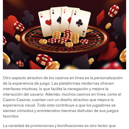
Otro aspecto atractivo de los casinos en línea es la personalización
de la experiencia de juego. Las plataformas modernas ofrecen
interfaces intuitivas, lo que facilita la navegación y mejora la
interacción del usuario. Además, muchos casinos en línea, como el
Casino Casinia, cuentan con un diseño atractivo que mejora la
experiencia visual. Todo esto contribuye a que los jugadores se
sientan cómodos y entretenidos mientras disfrutan de sus juegos
favoritos.
La variedad de promociones y bonificaciones es otro factor que