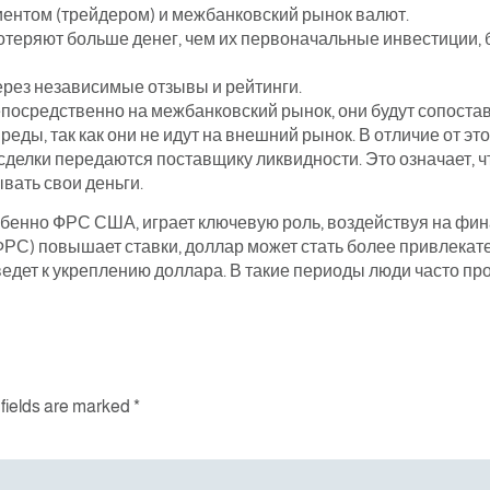
иентом (трейдером) и межбанковский рынок валют.
отеряют больше денег, чем их первоначальные инвестиции, 
ерез независимые отзывы и рейтинги.
епосредственно на межбанковский рынок, они будут сопостав
еды, так как они не идут на внешний рынок. В отличие от э
елки передаются поставщику ликвидности. Это означает, ч
ывать свои деньги.
обенно ФРС США, играет ключевую роль, воздействуя на фин
РС) повышает ставки, доллар может стать более привлекате
ведет к укреплению доллара. В такие периоды люди часто пр
fields are marked
*