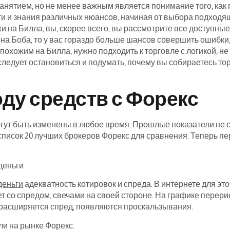
анятием, но не менее важным является понимание того, как
ти и знания различных нюансов, начиная от выбора подходя
и на Билла, вы, скорее всего, вы рассмотрите все доступны
 на Боба, то у вас гораздо больше шансов совершить ошибки
похожим на Билла, нужно подходить к торговле с логикой, не
 следует остановиться и подумать, почему вы собираетесь то
ду средств с Форекс
ут быть изменены в любое время. Прошлые показатели не с
список 20 лучших брокеров Форекс для сравнения. Теперь п
деньги
адекватность котировок и спреда. В интернете для э
т со спредом, свечами на своей стороне. На графике перер
 расширяется спред, появляются проскальзывания.
ли на рынке Форекс.