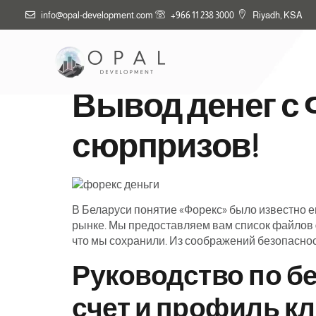
info@opal-development.com
+966 11 238 3000
Riyadh, KSA
Рейтинг форекс
Вывод денег с 
сюрпризов!
В Беларуси понятие «Форекс» было известно ещ
рынке. Мы предоставляем вам список файлов 
что мы сохранили. Из соображений безопаснос
Руководство по бе
счет и профиль к