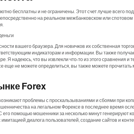
но бесплатны и не ограничены. Этот счет лучше всего подх
непосредственно на реальном межбанковском или спотовом
я.
сности вашего браузера. Для новичков их собственная торг
ответствующим индикаторам и информации. Вы также получае
е. Я надеюсь, что вы извлекли что-то из этого сравнения и
се еще не можете определиться, вы также можете прочитат
ынке Forex
о возникают проблемы с проскальзываниями и сбоями при ко
ошенничества на легальном Форексе в последнее время ос
. С его помощью мошенники за несколько минут генерируют к
с имитацией диалога пользователей, создание сайтов и конт