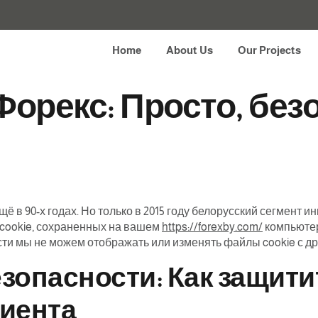
 брокеров в Белару
Home
About Us
Our Projects
Форекс: Просто, без
ё в 90-х годах. Но только в 2015 году белорусский сегмент 
cookie, сохраненных на вашем
https://forexby.com/
компьютер
ти мы не можем отображать или изменять файлы cookie с др
зопасности: Как защити
лиента