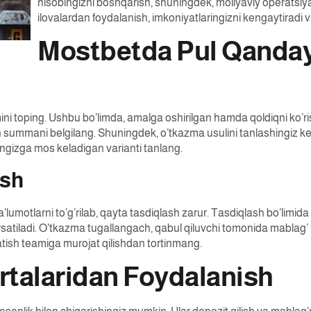
hisobingizni boshqarish, shuningdek, moliyaviy operatsiyal
ilovalardan foydalanish, imkoniyatlaringizni kengaytiradi 
Mostbetda Pul Qanday
mini toping. Ushbu bo’limda, amalga oshirilgan hamda qoldiqni ko’r
 summani belgilang. Shuningdek, o’tkazma usulini tanlashingiz kera
ringizga mos keladigan varianti tanlang.
ash
umotlarni to’g’rilab, qayta tasdiqlash zarur. Tasdiqlash bo’limid
atiladi. O’tkazma tugallangach, qabul qiluvchi tomonida mablag’ 1-
tish teamiga murojat qilishdan tortinmang.
talaridan Foydalanish