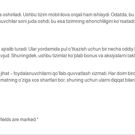
oshiriladi. Ushbu tizim mobil ilova orqali ham ishlaydi. Odatda, bu 
uvchilar soni juda oshdi, bu esa tizimning ishonchliligini ko’rsatadi
an ajralib turadi. Ular yordamida pul o’tkazish uchun bir necha oddi
vjud. Shuningdek, ushbu tizimlar ko’plab bonus va aksiyalarni takli
ihat – foydalanuvchilarni qo’llab-quvvatlash xizmati. Har doim bi
matning o’ziga xos shartlari bor, shuning uchun ularni diqqat bilan
fields are marked
*