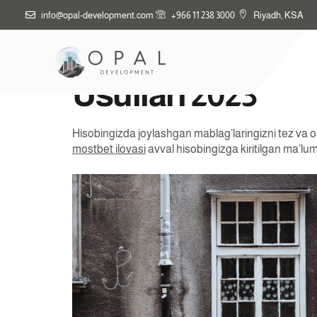
info@opal-development.com
+966 11 238 3000
Riyadh, KSA
O’zbekistonda M
Usullari 2023
Hisobingizda joylashgan mablag’laringizni tez va 
mostbet ilovasi
avval hisobingizga kiritilgan ma’lumot