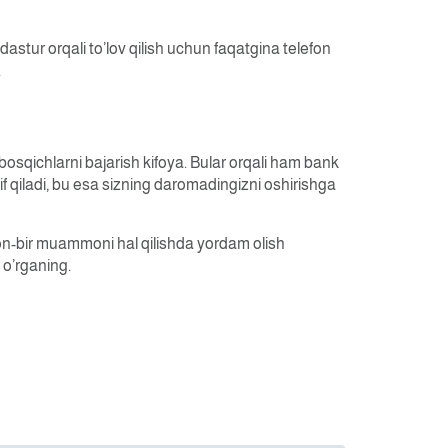
dastur orqali to’lov qilish uchun faqatgina telefon
.
y bosqichlarni bajarish kifoya. Bular orqali ham bank
f qiladi, bu esa sizning daromadingizni oshirishga
ron-bir muammoni hal qilishda yordam olish
 o’rganing.