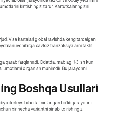
ni yechib olish jarayonida tezkor va oddiy yechimni
otlarini kiritishingiz zarur. Kartutkalaringizni
jud. Visa kartalari global ravishda keng tarqalgan
ydalanuvchilarga xavfsiz tranzaksiyalarni taklif
ga qarab farqlanadi. Odatda, mablag’ 1-3 ish kuni
a’lumotlarni o’rganish muhimdir. Bu jarayonni
ning Boshqa Usullari
y interfeys bilan ta’minlangan bo’lib, jarayonni
 uchun bir necha variantni sinab ko’rishingiz