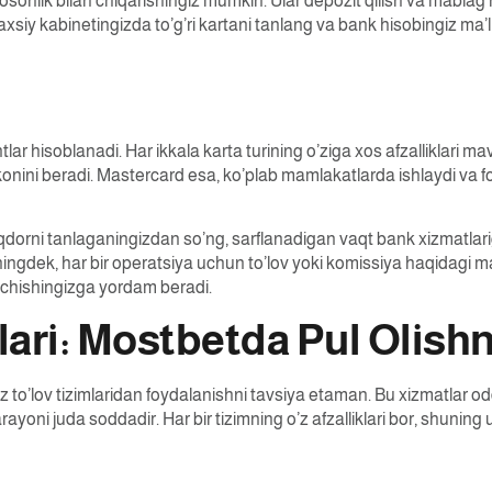
sonlik bilan chiqarishingiz mumkin. Ular depozit qilish va mablag’
iy kabinetingizda to’g’ri kartani tanlang va bank hisobingiz ma’lum
hisoblanadi. Har ikkala karta turining o’ziga xos afzalliklari mav
onini beradi. Mastercard esa, ko’plab mamlakatlarda ishlaydi va fo
qdorni tanlaganingizdan so’ng, sarflanadigan vaqt bank xizmatlari
ningdek, har bir operatsiya uchun to’lov yoki komissiya haqidagi m
ochishingizga yordam beradi.
lari: Mostbetda Pul Olish
o’lov tizimlaridan foydalanishni tavsiya etaman. Bu xizmatlar oddi
rayoni juda soddadir. Har bir tizimning o’z afzalliklari bor, shuning