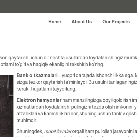
ostbet Yordamida Pu
Home
About Us
Our Projects
oson qaytarish uchun bir nechta usullardan foydalanishingiz mumki
larni to’g’ri va haqiqiy ekanligini tekshirib ko’ring.
Bank o’tkazmalari
– yuqori darajada ishonchlilikka ega. M
sizga tezkor qaytarish ta’minlaydi. Bu usulni tanlaganingiz
kerakli hujjatlarni tayyorlang.
Elektron hamyonlar
ham manzilingizga qoyil qoldirish imk
xizmatlardan foydalanish, pulingizni tezda olish imkonini 
afzalliklari va kamchiliklari bor, shuning uchun tanlov qi
muhimdir.
Shuningdek,
mobil ilovalar
orqali ham pul olish jarayonini 