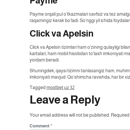
Payme
Payme orqali pul o’tkazmalari xavfsiz va tez amalga 
raqamingiz kerak bo’ladi. So’nggi yil ichida foydalan
Click va Apelsin
Click va Apelsin tizimlari ham o’zining qulayligi bil
kartalari, ham mobil hisobdan to’lash imkoniyati ma
yordam beradi.
Shuningdek, qaysi tizimni tanlasangiz ham, muhim j
imkoniyati mavjud. Qo’shimcha ravishda, har bir xiz
Tagged
mostbet uz 32
Leave a Reply
Your email address will not be published.
Required 
Comment
*