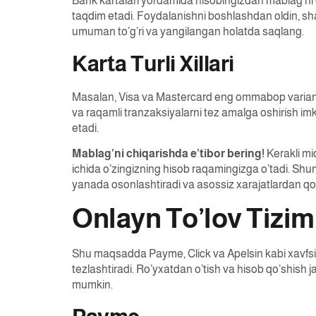
Bank kartalari yordamida hisobingizdan mablag’ni o
taqdim etadi. Foydalanishni boshlashdan oldin, shaxs
umuman to’g’ri va yangilangan holatda saqlang.
Karta Turli Xillari
Masalan, Visa va Mastercard eng ommabop variantlar 
va raqamli tranzaksiyalarni tez amalga oshirish imk
etadi.
Mablag’ni chiqarishda e’tibor bering!
Kerakli mi
ichida o’zingizning hisob raqamingizga o’tadi. Shu
yanada osonlashtiradi va asossiz xarajatlardan q
Onlayn To’lov Tizim
Shu maqsadda Payme, Click va Apelsin kabi xavfsiz t
tezlashtiradi. Ro’yxatdan o’tish va hisob qo’shish ja
mumkin.