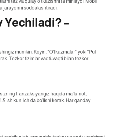
arni tez va qulay o’tkazishni ta’minlaydi. Mobil
va jarayonni soddalashtiradi.
 Yechiladi? –
ishingiz mumkin. Keyin, “O’tkazmalar” yoki “Pul
k. Tezkor tizimlar vaqti-vaqti bilan tezkor
a sizning tranzaksiyangiz haqida ma’lumot,
5 ish kuni ichida bo’lishi kerak. Har qanday