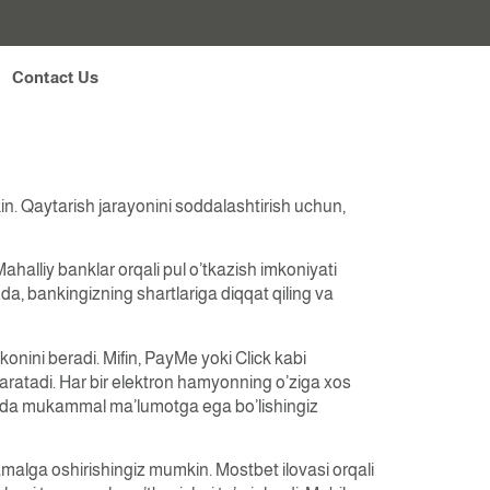
l Yechish
Contact Us
n. Qaytarish jarayonini soddalashtirish uchun,
ahalliy banklar orqali pul o’tkazish imkoniyati
da, bankingizning shartlariga diqqat qiling va
onini beradi. Mifin, PayMe yoki Click kabi
yaratadi. Har bir elektron hamyonning o’ziga xos
lishda mukammal ma’lumotga ega bo’lishingiz
amalga oshirishingiz mumkin. Mostbet ilovasi orqali