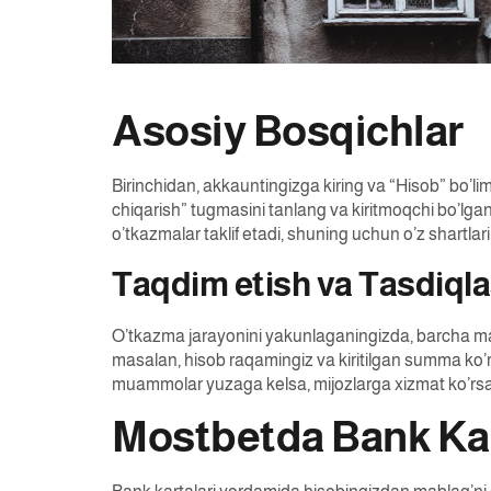
Asosiy Bosqichlar
Birinchidan, akkauntingizga kiring va “Hisob” bo’li
chiqarish” tugmasini tanlang va kiritmoqchi bo’lgan
o’tkazmalar taklif etadi, shuning uchun o’z shartla
Taqdim etish va Tasdiql
O’tkazma jarayonini yakunlaganingizda, barcha ma’l
masalan, hisob raqamingiz va kiritilgan summa ko’rs
muammolar yuzaga kelsa, mijozlarga xizmat ko’rsa
Mostbetda Bank Kar