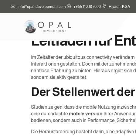
info@opal-development.com
+966 11 238 3000
Riyadh, KSA
Innovative Mobil
Leitfaden für E
Im Zeitalter der ubiquitous connectivity verände
Interaktionen gestalten. Doch mit der zunehmende
nahtlose Erfahrung zu bieten. Hieraus ergibt sich 
sondern sie aktiv gestaltet.
Der Stellenwert de
Studien zeigen, dass die mobile Nutzung inzwische
eine durchdachte
mobile version
Ihrer Anwendung
bedienen, sondern auch in Performance, Sicherhe
Die Herausforderung besteht darin, eine adaptive 