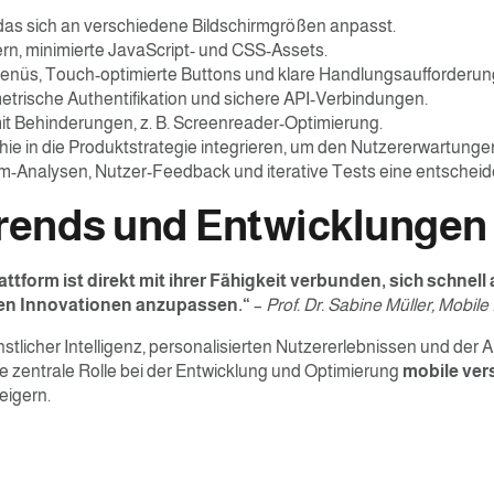
, das sich an verschiedene Bildschirmgrößen anpasst.
rn, minimierte JavaScript- und CSS-Assets.
Menüs, Touch-optimierte Buttons und klare Handlungsaufforderun
etrische Authentifikation und sichere API-Verbindungen.
it Behinderungen, z. B. Screenreader-Optimierung.
hie in die Produktstrategie integrieren, um den Nutzererwartung
orm-Analysen, Nutzer-Feedback und iterative Tests eine entscheid
 Trends und Entwicklungen
tform ist direkt mit ihrer Fähigkeit verbunden, sich schnel
en Innovationen anzupassen.“
–
Prof. Dr. Sabine Müller, Mobil
ünstlicher Intelligenz, personalisierten Nutzererlebnissen und de
e zentrale Rolle bei der Entwicklung und Optimierung
mobile ver
teigern.