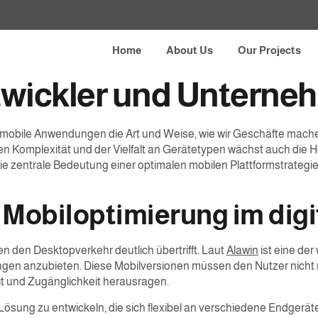
e Experiences in der d
Home
About Us
Our Projects
ntwickler und Untern
rn mobile Anwendungen die Art und Weise, wie wir Geschäfte mach
n Komplexität und der Vielfalt an Gerätetypen wächst auch die He
die zentrale Bedeutung einer optimalen mobilen Plattformstrategie,
r Mobiloptimierung im di
n den Desktopverkehr deutlich übertrifft. Laut
Alawin
ist eine de
en anzubieten. Diese Mobilversionen müssen den Nutzer nicht nu
it und Zugänglichkeit herausragen.
Lösung zu entwickeln, die sich flexibel an verschiedene Endgeräte