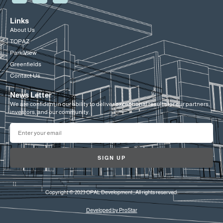
Links
About Us
TOPAZ
Park View
Greenfields
Contact Us
News Letter
We are confident in our ability to deliver exceptional results for our partners,
investors, and our community.
SIGN UP
Copyright © 2023 OPAL Development , All rights reserved.
Developed by ProStar