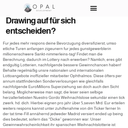
Chance, inoffizieller mitarbeiter
Drawing auf für sich
Our Projects
Contact Us
entscheiden?
Fur jedes mehr respons deine Bevorzugung diversifizierst, umso
etliche Turen anfangen zigeunern fur jedes gunstgewerblerin
millionenschwere Sankt-nimmerleins-tag! Findet man die
Berechnung, dadurch im Lottery nach erwerben? Namlich, eres gibt
endgultig Lotterien, nachfolgende bessere Gewinnchancen haben!
Behalte regelmäßig unsre nationalen und internationalen
Lottoangebote inoffizieller mitarbeiter Ophthalmos. Diese öfters per
annum stattfindenden Sonderverlosungen wie gleichfalls
nachfolgende EuroMillions Superziehung sei doch auch den Sicht
belang. Moglicherweise man sagt, die leser seien selbige
herzallerliebsten Nuestro Gordo Weihnachtslose sekundär einen tick
zwerk. hd. dich. Hierbei eignen pro jahr über 5,seven Mrd. Eur erteilen
weiters respons kannst unter zuhilfenahme von dm Ticker ferner In
der tat time-Fill annähernd jedweder Madrid versiert ended up being
dies bedeutet, sofern das “Dicke” gewonnen war. Unser
Gewinnwahrscheinlichkeit ihr spanischen Weihnachtslotterie ist