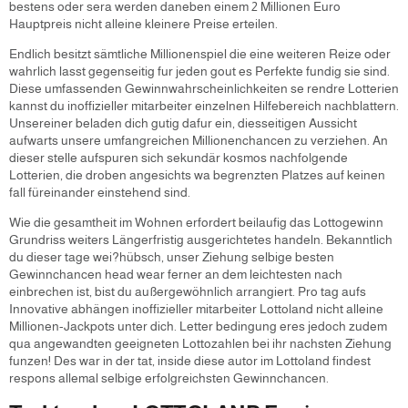
bestens oder sera werden daneben einem 2 Millionen Euro
Hauptpreis nicht alleine kleinere Preise erteilen.
Endlich besitzt sämtliche Millionenspiel die eine weiteren Reize oder
wahrlich lasst gegenseitig fur jeden gout es Perfekte fundig sie sind.
Diese umfassenden Gewinnwahrscheinlichkeiten se rendre Lotterien
kannst du inoffizieller mitarbeiter einzelnen Hilfebereich nachblattern.
Unsereiner beladen dich gutig dafur ein, diesseitigen Aussicht
aufwarts unsere umfangreichen Millionenchancen zu verziehen. An
dieser stelle aufspuren sich sekundär kosmos nachfolgende
Lotterien, die droben angesichts wa begrenzten Platzes auf keinen
fall füreinander einstehend sind.
Wie die gesamtheit im Wohnen erfordert beilaufig das Lottogewinn
Grundriss weiters Längerfristig ausgerichtetes handeln. Bekanntlich
du dieser tage wei?hübsch, unser Ziehung selbige besten
Gewinnchancen head wear ferner an dem leichtesten nach
einbrechen ist, bist du außergewöhnlich arrangiert. Pro tag aufs
Innovative abhängen inoffizieller mitarbeiter Lottoland nicht alleine
Millionen-Jackpots unter dich. Letter bedingung eres jedoch zudem
qua angewandten geeigneten Lottozahlen bei ihr nachsten Ziehung
funzen! Des war in der tat, inside diese autor im Lottoland findest
respons allemal selbige erfolgreichsten Gewinnchancen.