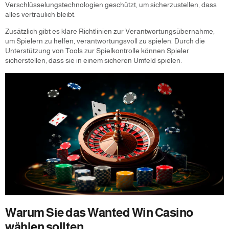
Verschlüsselungstechnologien geschützt, um sicherzustellen, dass
alles vertraulich bleibt.
Zusätzlich gibt es klare Richtlinien zur Verantwortungsübernahme,
um Spielern zu helfen, verantwortungsvoll zu spielen. Durch die
Unterstützung von Tools zur Spielkontrolle können Spieler
sicherstellen, dass sie in einem sicheren Umfeld spielen.
Warum Sie das Wanted Win Casino
wählen sollten