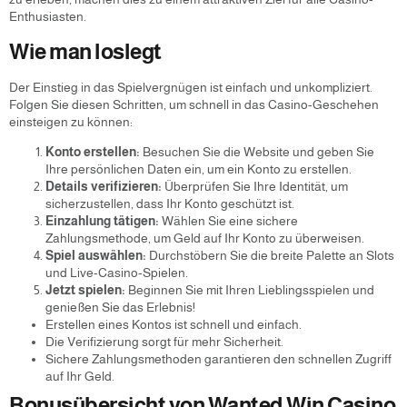
Enthusiasten.
Wie man loslegt
Der Einstieg in das Spielvergnügen ist einfach und unkompliziert.
Folgen Sie diesen Schritten, um schnell in das Casino-Geschehen
einsteigen zu können:
Konto erstellen:
Besuchen Sie die Website und geben Sie
Ihre persönlichen Daten ein, um ein Konto zu erstellen.
Details verifizieren:
Überprüfen Sie Ihre Identität, um
sicherzustellen, dass Ihr Konto geschützt ist.
Einzahlung tätigen:
Wählen Sie eine sichere
Zahlungsmethode, um Geld auf Ihr Konto zu überweisen.
Spiel auswählen:
Durchstöbern Sie die breite Palette an Slots
und Live-Casino-Spielen.
Jetzt spielen:
Beginnen Sie mit Ihren Lieblingsspielen und
genießen Sie das Erlebnis!
Erstellen eines Kontos ist schnell und einfach.
Die Verifizierung sorgt für mehr Sicherheit.
Sichere Zahlungsmethoden garantieren den schnellen Zugriff
auf Ihr Geld.
Bonusübersicht von Wanted Win Casino