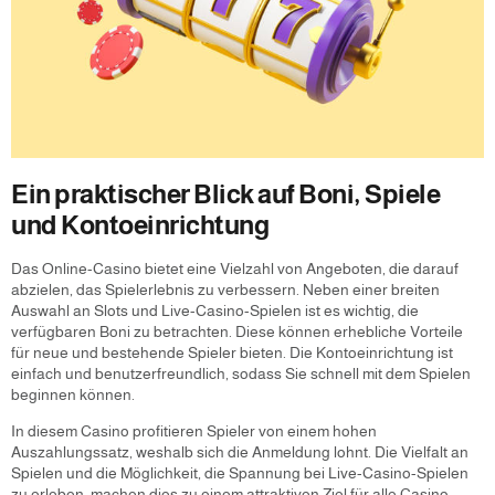
Ein praktischer Blick auf Boni, Spiele
und Kontoeinrichtung
Das Online-Casino bietet eine Vielzahl von Angeboten, die darauf
abzielen, das Spielerlebnis zu verbessern. Neben einer breiten
Auswahl an Slots und Live-Casino-Spielen ist es wichtig, die
verfügbaren Boni zu betrachten. Diese können erhebliche Vorteile
für neue und bestehende Spieler bieten. Die Kontoeinrichtung ist
einfach und benutzerfreundlich, sodass Sie schnell mit dem Spielen
beginnen können.
In diesem Casino profitieren Spieler von einem hohen
Auszahlungssatz, weshalb sich die Anmeldung lohnt. Die Vielfalt an
Spielen und die Möglichkeit, die Spannung bei Live-Casino-Spielen
zu erleben, machen dies zu einem attraktiven Ziel für alle Casino-