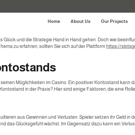
 Spielerkontos im On
Home
About Us
Our Projects
das Glück und die Strategie Hand in Hand gehen. Doch wie beeinfl
ma zu erfahren, sollten Sie sich auf der Plattform
https://slots
ontostands
u seinen Möglichkeiten im Casino. Ein positiver Kontostand kann 
Kontostand in der Praxis? Hier sind einige Faktoren, die eine Rolle
ltieren aus Gewinnen und Verlusten. Spieler setzen ihr Geld in de
 und das Glücksgefühl wächst. Im Gegensatz dazu kann ein Verlust