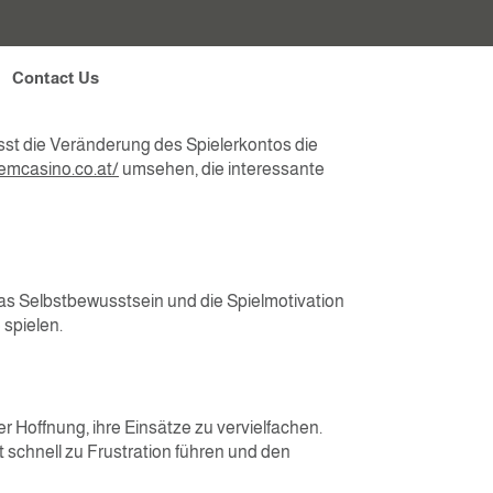
line-Casino
Contact Us
usst die Veränderung des Spielerkontos die
gemcasino.co.at/
umsehen, die interessante
das Selbstbewusstsein und die Spielmotivation
 spielen.
r Hoffnung, ihre Einsätze zu vervielfachen.
 schnell zu Frustration führen und den