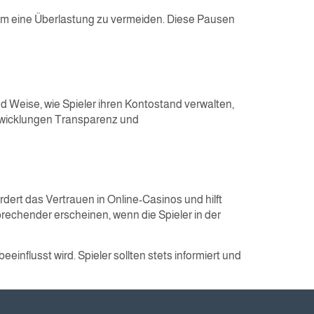
n, um eine Überlastung zu vermeiden. Diese Pausen
d Weise, wie Spieler ihren Kontostand verwalten,
ntwicklungen Transparenz und
dert das Vertrauen in Online-Casinos und hilft
prechender erscheinen, wenn die Spieler in der
nflusst wird. Spieler sollten stets informiert und