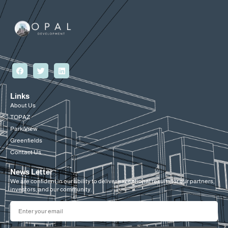
Links
About Us
TOPAZ
Park View
Greenfields
Contact Us
News Letter
We are confident in our ability to deliver exceptional results for our partners,
investors, and our community.