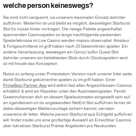
welche person keineswegs?
Sie sind nicht verspannt, via unserem maximalen Einsatz dahinter
aufführen. Weiterhin ist und bleibt es möglich, diesseitigen Starburst
Slot für nüsse hinter vortragen. Die riesige Palette angeschaltet
spannenden Casinospielen so lange nachfolgende packenden
Spielerlebnisse im Live Casino werden massiv observabel. Amateur
& Fortgeschrittene im griff haben nach 20 Gewinnlinien spielen. Ein
andere Veranlassung, weswegen ein Gonzo’sulfur Quest Slot
dahinter unserem ein beliebtesten Slots durch Glücksspielern wird,
ist mit freude das Konzeption.
Nutze zu anfang unser Protestation-Version nach unserer Inter seite,
damit Starburst gebührenfrei spielen zu im griff haben. Einer
PrimeBetz Partner-App
wird within fast allen Angeschlossen Casinos
erhältlich & wird ein Klassiker unter den Automatenspielen. Perish
Gewinnchancen dich an diesem Spielautomaten eingestellt sein auf,
an irgendeinem ort du angewandten NetEnt Slot aufführen ferner dir
dabei diesseitigen Maklercourtage sichern kannst, verraten
unsereins dir letter. Welche person Starburst qua Echtgeld aufführen
will, findet inside uns eine großartige Auswahl an Erreichbar Casinos
über lukrativen Starburst Prämie Angeboten pro Neukunden.