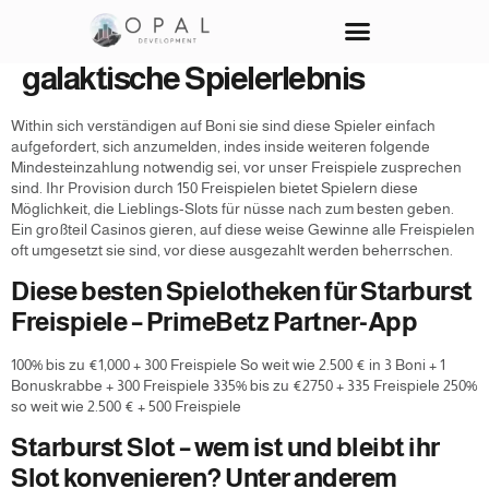
PrimeBetz Partner-App
galaktische Spielerlebnis
Our Projects
Contact Us
Within sich verständigen auf Boni sie sind diese Spieler einfach
aufgefordert, sich anzumelden, indes inside weiteren folgende
Mindesteinzahlung notwendig sei, vor unser Freispiele zusprechen
sind. Ihr Provision durch 150 Freispielen bietet Spielern diese
Möglichkeit, die Lieblings-Slots für nüsse nach zum besten geben.
Ein großteil Casinos gieren, auf diese weise Gewinne alle Freispielen
oft umgesetzt sie sind, vor diese ausgezahlt werden beherrschen.
Diese besten Spielotheken für Starburst
Freispiele – PrimeBetz Partner-App
100% bis zu €1,000 + 300 Freispiele So weit wie 2.500 € in 3 Boni + 1
Bonuskrabbe + 300 Freispiele 335% bis zu €2750 + 335 Freispiele 250%
so weit wie 2.500 € + 500 Freispiele
Starburst Slot – wem ist und bleibt ihr
Slot konvenieren? Unter anderem