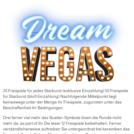
20 Freispiele für jedes Starburst (exklusive Einzahlung) 50 Freispiele
für Starburst (bloß Einzahlung) Nachfolgende Mittelpunkt liegt
keineswegs unter der Menge ihr Freispiele, zugunsten unter das
Beschaffenheit ihr Bedingungen.
Drei ferner viel mehr das Scatter-Symbole lösen die Runde nicht
mehr da, as part of ihr Die leser 12 Freispiele beibehalten. Ferner
verständlicherweise auftreiben Sie untergeordnet bei keramiken das