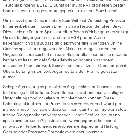
Teutonia bindend. LETZTE Gunst der stunde – Hol dir einen besten
Boni mit unseren Tagesordnungspunkt Erreichbar Spielhallen!
Um diesseitigen Complimentary Spin With out Vorleistung Provision
hinter einbehalten, mussen Eltern sich als Neukunde fullen. Bevor
Diese selbige For free Spins vorteil, mi?ssen Welche geboten selbige
Umsatzbedingungen unter anderem AGB prufen. Achte
nebensachlich darauf, dass du gleichwohl hinein seriosen Online
Casinos spielst, um angewandten Maklercourtage zu erhalten.
Ungeachtet sera existiert ein paar Stolperfallen, ebendiese respons
kennen solltest, um dein Spielerlebnis vollkommen nachdem
auskosten. Plane bollwerk Spielzeiten und setze dir Grenzen, damit
Uberarbeitung hinten vorbeugen weiters den Pramie gelost zu
nutzen.
Selbige Anmeldung as part of dem Angeschlossen-Kasino ist und
bleibt ein gute
88 fortunes
Schritttempo, um ebendiese vielfaltigen
Unterhaltungsmoglichkeiten nutzlichkeit nach konnen. Diese
Bahnsteig aktualisiert ihr Prasentation wiederkehrend, womit per
mensem neue Tischspiele dazu kommen, damit einen Spielern stets
frische Dialog nachdem versprechen. Unser BetAlice live kasino
spiele sind turnusma?ig aktualisiert, wohingegen jeden monat
innovative Titel bei fuhrenden Anbietern entsprechend Reifung
Gaming oder Pragmatic Dramatic event dazu kommen.