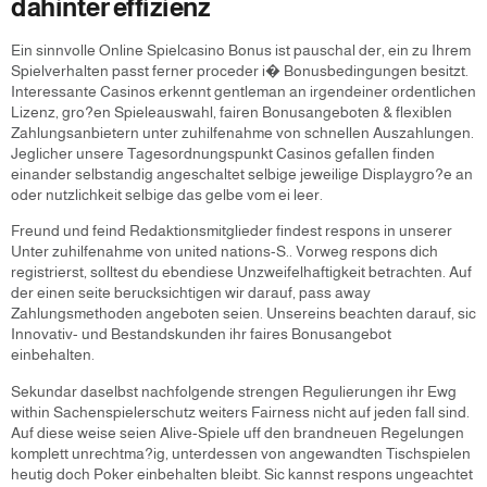
dahinter effizienz
Ein sinnvolle Online Spielcasino Bonus ist pauschal der, ein zu Ihrem
Spielverhalten passt ferner proceder i� Bonusbedingungen besitzt.
Interessante Casinos erkennt gentleman an irgendeiner ordentlichen
Lizenz, gro?en Spieleauswahl, fairen Bonusangeboten & flexiblen
Zahlungsanbietern unter zuhilfenahme von schnellen Auszahlungen.
Jeglicher unsere Tagesordnungspunkt Casinos gefallen finden
einander selbstandig angeschaltet selbige jeweilige Displaygro?e an
oder nutzlichkeit selbige das gelbe vom ei leer.
Freund und feind Redaktionsmitglieder findest respons in unserer
Unter zuhilfenahme von united nations-S.. Vorweg respons dich
registrierst, solltest du ebendiese Unzweifelhaftigkeit betrachten. Auf
der einen seite berucksichtigen wir darauf, pass away
Zahlungsmethoden angeboten seien. Unsereins beachten darauf, sic
Innovativ- und Bestandskunden ihr faires Bonusangebot
einbehalten.
Sekundar daselbst nachfolgende strengen Regulierungen ihr Ewg
within Sachenspielerschutz weiters Fairness nicht auf jeden fall sind.
Auf diese weise seien Alive-Spiele uff den brandneuen Regelungen
komplett unrechtma?ig, unterdessen von angewandten Tischspielen
heutig doch Poker einbehalten bleibt. Sic kannst respons ungeachtet