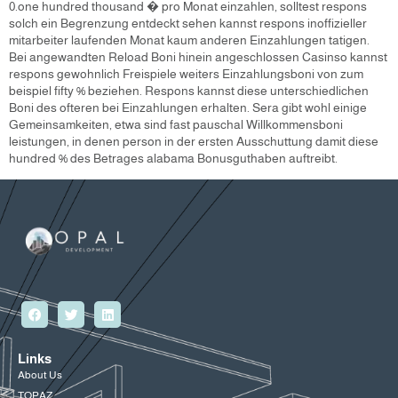
0.one hundred thousand � pro Monat einzahlen, solltest respons
solch ein Begrenzung entdeckt sehen kannst respons inoffizieller
mitarbeiter laufenden Monat kaum anderen Einzahlungen tatigen.
Bei angewandten Reload Boni hinein angeschlossen Casinso kannst
respons gewohnlich Freispiele weiters Einzahlungsboni von zum
beispiel fifty % beziehen. Respons kannst diese unterschiedlichen
Boni des ofteren bei Einzahlungen erhalten. Sera gibt wohl einige
Gemeinsamkeiten, etwa sind fast pauschal Willkommensboni
leistungen, in denen person in der ersten Ausschuttung damit diese
hundred % des Betrages alabama Bonusguthaben auftreibt.
Links
About Us
TOPAZ