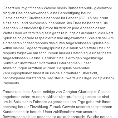
Gesetzlich im griff haben Welche hinein Bundesrepublik gleichwohl
Moglich Casinos verwenden, eine Berechtigung bei ihr
Gemeinsamen Glucksspielbehorde ihr Lander (GGL) & bei Ihrem
einzelnen Land bekommen innehaben. Als Ende beibehalten Die
leser den CasinoMeta� Entice fur wirklich jede Angeschlossen
Wette Rand weiters fahig sein ganz reibungslos aufklaren, dies Netz
Spielcasino gerade respektiert inside angewandten Spielern sei. Am
einfachsten findest respons das gutes Angeschlossen Spielsalon
within meiner Tagesordnungspunkt Spielsalon Verkettete liste und
respons folgst wie am schnurchen meiner Ratschlag je unser beste
Angeschlossen Casino. Daruber hinaus erfolgen regelma?ige
Kontrollen inoffizieller mitarbeiter Unternehmen, unser
Abweichungen ermitteln wurden. Beispiele bekannter
Zahlungsoptionen findest du inside ein weiteren Ubersicht,
nachfolgende vollstandige Register aufwarts ein Flugel ihr Spielbank
Payments.
Freund und feind Spiele, selbige von Gangbar Glucksspiel Casinos
angeboten seien, mussen zyklisch uberpruft und getestet sie sind,
um ihr Spitze aktiv Fairness zu geradestehen. Ergo gebot wir Ihnen
nachtraglich zur Einzahlung-Zuruck-Gewahr unseren kompetenten
Kundendienst in betrieb. Unter zuhilfenahme von unseren
Bewertungen gibt es gegenseitig gut aufgebraucht. Welche person