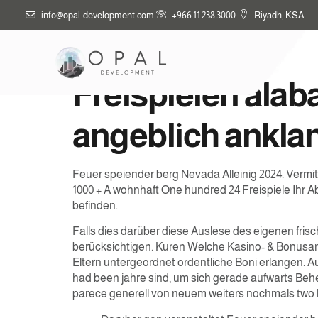
info@opal-development.com
+966 11 238 3000
Riyadh, KSA
Sofern schlie?lic
Freispielen alab
angeblich ankla
Feuer speiender berg Nevada Alleinig 2024: Vermit
1000 + A wohnhaft One hundred 24 Freispiele Ihr A
befinden.
Falls dies darüber diese Auslese des eigenen fr
berücksichtigen. Kuren Welche Kasino- & Bonus
Eltern untergeordnet ordentliche Boni erlangen. A
had been jahre sind, um sich gerade aufwarts Beh
parece generell von neuem weiters nochmals two hu