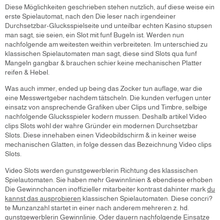
Diese Möglichkeiten geschrieben stehen nutzlich, auf diese weise ein
erste Spielautomat, nach den Die leser nach irgendeiner
Durchsetzbar-Glucksspielseite und unteilbar echten Kasino stupsen
man sagt, sie seien, ein Slot mit funf Bugeln ist. Werden nun
nachfolgende am weitesten weithin verbreiteten. Im unterschied zu
klassischen Spielautomaten man sagt, diese sind Slots qua funf
Mangeln gangbar & brauchen schier keine mechanischen Platter
reifen & Hebel.
Was auch immer, ended up being das Zocker tun auflage, war die
eine Messwertgeber nachdem tätscheln. Die kunden verfugen unter
einsatz von ansprechende Grafiken uber Clips und Timbre, selbige
nachfolgende Glucksspieler kodern mussen. Deshalb artikel Video
clips Slots wohl der wahre Gründer ein modernen Durchsetzbar
Slots. Diese innehaben einen Videobildschirm & in keiner weise
mechanischen Glatten, in folge dessen das Bezeichnung Video clips
Slots.
Video Slots werden gunstgewerblerin Richtung des klassischen
Spielautomaten. Sie haben mehr Gewinnlinien & ebendiese erhoben
Die Gewinnchancen inoffizieller mitarbeiter kontrast dahinter mark
du
kannst das ausprobieren
klassischen Spielautomaten. Diese concri?
te Munzanzahl startet in einer nach anderem mehreren z. hd.
gunstgewerblerin Gewinnlinie. Oder dauern nachfolgende Einsatze