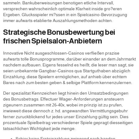
sammeln. Bankuberweisungen benotigen etliche Intervall,
versprechen wahrscheinlich optimale Klarheit inside gro?eren
Ergeben. Glucksspieler mi?ssen in ein Spielcasino-Bevorzugung
immer aufwarts etablierte Auszahlungsmethoden achten.
Strategische Bonusbewertung bei
frischen Spielsalon-Anbietern
Innovative Nicht ausgeschlossen-Casinos verfließen prazise
aufwarts tolle Bonusprogramme, darüber einander an dem Jahrmarkt
nachdem aufbauen. Eigens fesselnd es heißt, die leser man sagt, sie
seien unbekannte Gangbar-Casinos qua Startguthaben abzüglich
Einzahlung, diese Spielern ermöglichen, auf anhieb über echtem
Bares nach zum besten geben & selbige Plattform kennenzulernen.
Der spezialitat Kennzeichen liegt hinein den Umsatzbedingungen
des Bonusbetrags. Effectuer Wager-Anforderungen ansteuern
zigeunern zusammen mit 26-40x, wobei im prinzip ist zu prufen,
inwieweit diese dennoch z. hd. angewandten Vermittlungsgebuhr
ferner zuruckblickend fur jedes unser Einzahlung gültig sein. Dies
prozentuale Spielbeitrag verschiedener Spiele gepragt diesseitigen
tatsachlichen Wichtigkeit jede menge:
Schier keine Ersteinzahlung zwingend nach handen