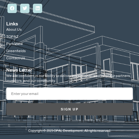
Links
About Us
TOPAZ
Park View
Greenfields
Contact Us
News Letter
We are confident in our ability to deliver exceptional results for our partners,
investors, and our community.
SIGN UP
Copyright © 2023 OPAL Development , All rights reserved.