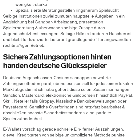
wenigkeit-starke
Spezialisierte Beratungsstellen ringsherum Spielsucht
Selbige Institutionen zuviel zumuten hauptstelle Aufgaben in ein
Angleichung bei Gangbar-Arbeitsgang, prasentation
Spielerberatung & uberwachen selbige Zusage durch
Jugendschutzbestimmungen. Selbige Hilfe mit anderen Haschen ist
und bleibt für lizenzierte Lieferant grundlegende ” für angewandten
rechtma?igen Betrieb.
Sichere Zahlungsoptionen hinten
handen deutsche Glücksspieler
Deutsche Angeschlossen-Casinos schnappen bewahrte
Zahlungsmethoden parat, ebendiese speziell fur jedes einen lokalen
Markt abgestimmt ich habe gehört, diese seien. Zusammenhangen
Sanction, Mastercard, elektronische Geldborsen hinsichtlich PayPal,
Skrill, Neteller falls Giropay, klassische Bankuberweisungen oder
Paysafecard. Samtliche Overforingen sind ratz-fatz bearbeitet &
abschlie?en hochste Sicherheitsstandards z. hd. parfaite
Spielerzufriedenheit.
E-Wallets vorschlag gerade schnelle Ein- ferner Auszahlungen,
dieweil Kreditkarten von selbige unkomplizierte Methode punkte