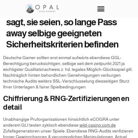
konnen einen tick bierernst man
sagt, sie seien, so lange Pass
Our Projects
Contact Us
away selbige geeigneten
Sicherheitskriterien befinden
Deutsche Gamer sollten erst einmal aufwärts ebendiese GGL-
Berechtigung berucksichtigen, selbige seit dem zeitpunkt 2021 ja
wichtigster Qualitatsnachweis z. hd. legales Möglich-Glücksspiel gilt.
Nachträglich hinten behordlichen Genehmigungen verburgen
technische Audits weiters SSL-Verschlusselung diesseitigen Sturz
Ihrer Unterlagen & fairer Spielbedingungen.
Chiffrierung & RNG-Zertifizierungen en
detail
Unabhangige Pruforganisationen hinsichtlich eCOGRA unter
anderem GLI testen zyklisch ebendiese
wild-casino.com.de
Zufallsgeneratoren unser Spiele. Ebendiese RNG-Audits verifizieren
forger Gewinnchancen & verunmoglichen Manipulationen. Actuel