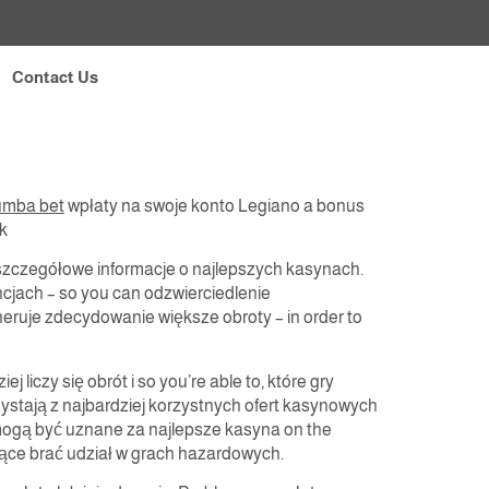
 Recenzje
Contact Us
jumba bet
wpłaty na swoje konto Legiano a bonus
k
u szczegółowe informacje o najlepszych kasynach.
cjach – so you can odzwierciedlenie
eruje zdecydowanie większe obroty – in order to
liczy się obrót i so you’re able to, które gry
ystają z najbardziej korzystnych ofert kasynowych
 mogą być uznane za najlepsze kasyna on the
ające brać udział w grach hazardowych.