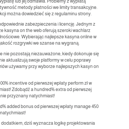
ypłatę lub jej odmawia. Problemy z wypłatą
ktywność metody płatności we limity transakcyjne.
cji można dowiedzieć się z regulaminu strony.
 odpowiednie zabezpieczenia i licencję. Jednym z
e kasyna on the web oferują szeroki wachlarz
alnościowe. Wybierając najlepsze kasyna online w
 jakość rozgrywki we szanse na wygraną.
e nie pozostają niezauważone, kiedy dokonuje się
ie aktualizują swoje platformy w celu poprawy
teriów używamy przy wyborze najlepszych kasyn on
% incentive od pierwszej wpłaty perform zł w
iast! Zdobądź a hundred% extra od pierwszej
nie przyznany natychmiast!
red% added bonus od pierwszej wpłaty manage 450
 natychmiast!
yło dodatkiem, dziś wyznacza logikę projektowania