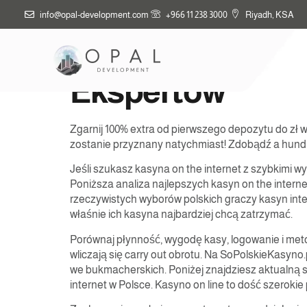
info@opal-development.com
+966 11 238 3000
Riyadh, KSA
Najlepsze Kasyn
Ekspertów
Zgarnij 100% extra od pierwszego depozytu do zł
zostanie przyznany natychmiast! Zdobądź a hundr
Jeśli szukasz kasyna on the internet z szybkimi w
Poniższa analiza najlepszych kasyn on the intern
rzeczywistych wyborów polskich graczy kasyn inte
właśnie ich kasyna najbardziej chcą zatrzymać.
Porównaj płynność, wygodę kasy, logowanie i metody 
wliczają się carry out obrotu. Na SoPolskieKasyn
we bukmacherskich. Poniżej znajdziesz aktualną 
internet w Polsce. Kasyno on line to dość szeroki