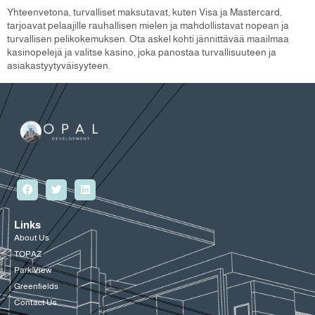
Yhteenvetona, turvalliset maksutavat, kuten Visa ja Mastercard,
tarjoavat pelaajille rauhallisen mielen ja mahdollistavat nopean ja
turvallisen pelikokemuksen. Ota askel kohti jännittävää maailmaa
kasinopelejä ja valitse kasino, joka panostaa turvallisuuteen ja
asiakastyytyväisyyteen.
Links
About Us
TOPAZ
Park View
Greenfields
Contact Us