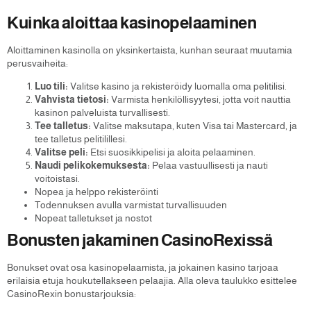
Kuinka aloittaa kasinopelaaminen
Aloittaminen kasinolla on yksinkertaista, kunhan seuraat muutamia
perusvaiheita:
Luo tili:
Valitse kasino ja rekisteröidy luomalla oma pelitilisi.
Vahvista tietosi:
Varmista henkilöllisyytesi, jotta voit nauttia
kasinon palveluista turvallisesti.
Tee talletus:
Valitse maksutapa, kuten Visa tai Mastercard, ja
tee talletus pelitilillesi.
Valitse peli:
Etsi suosikkipelisi ja aloita pelaaminen.
Naudi pelikokemuksesta:
Pelaa vastuullisesti ja nauti
voitoistasi.
Nopea ja helppo rekisteröinti
Todennuksen avulla varmistat turvallisuuden
Nopeat talletukset ja nostot
Bonusten jakaminen CasinoRexissä
Bonukset ovat osa kasinopelaamista, ja jokainen kasino tarjoaa
erilaisia etuja houkutellakseen pelaajia. Alla oleva taulukko esittelee
CasinoRexin bonustarjouksia: