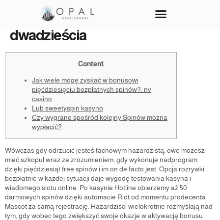
casino naszym kraju Top
dwadzieścia
Our Projects
Contact Us
Content
Jak wiele mogę zyskać w bonusowi
pięćdziesięciu bezpłatnych spinów?: nv
casino
Lub sweetyspin kasyno
Czy wygrane spośród kolejny Spinów można
wypłacić?
Wówczas gdy odrzucić jesteś fachowym hazardzistą, owe możesz
mieć szkopuł wraz ze zrozumieniem, gdy wykonuje nadprogram
dzięki pięćdziesiąt free spinów i im on de facto jest. Opcja rozrywki
bezpłatnie w każdej sytuacji daje wygodę testowania kasyna i
wiadomego slotu online. Po kasynie Hotline obierzemy aż 50
darmowych spinów dzięki automacie Riot od momentu prodecenta
Mascot za samą rejestrację.
Hazardziści wielokrotnie rozmyślają nad
tym, gdy wobec tego zwiększyć swoje okazje w aktywację bonusu