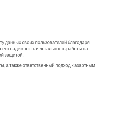
иту данных своих пользователей благодаря
 его надежность и легальность работы на
ой защитой.
ы, а также ответственный подход к азартным