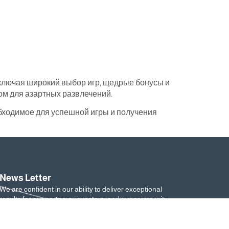
ключая широкий выбор игр, щедрые бонусы и
ом для азартных развлечений.
обходимое для успешной игры и получения
News Letter
We are confident in our ability to deliver exceptional
results for our partners, investors, and our community.
SIGN UP