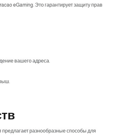
uracao eGaming. Это гарантирует защиту прав
дение вашего адреса.
рыш.
ств
п предлагает разнообразные способы для