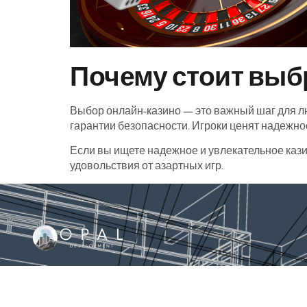
Почему стоит выб
Выбор онлайн-казино — это важный шаг для л
гарантии безопасности. Игроки ценят надежно
Если вы ищете надежное и увлекательное кази
удовольствия от азартных игр.