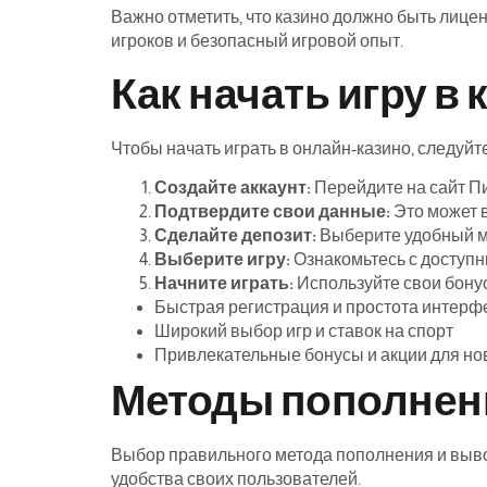
Важно отметить, что казино должно быть лицен
игроков и безопасный игровой опыт.
Как начать игру в 
Чтобы начать играть в онлайн-казино, следуйт
Создайте аккаунт:
Перейдите на сайт П
Подтвердите свои данные:
Это может 
Сделайте депозит:
Выберите удобный ме
Выберите игру:
Ознакомьтесь с доступн
Начните играть:
Используйте свои бону
Быстрая регистрация и простота интерф
Широкий выбор игр и ставок на спорт
Привлекательные бонусы и акции для но
Методы пополнени
Выбор правильного метода пополнения и выво
удобства своих пользователей.