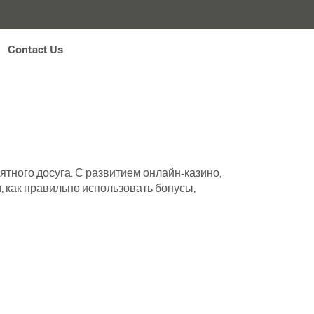
екреты
Contact Us
тного досуга. С развитием онлайн-казино,
, как правильно использовать бонусы,