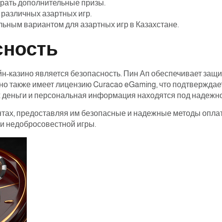
грать дополнительные призы.
 различных азартных игр.
ьным вариантом для азартных игр в Казахстане.
сность
н-казино является безопасность. Пин Ап обеспечивает защ
 также имеет лицензию Curacao eGaming, что подтверждает
 их деньги и персональная информация находятся под надежн
ентах, предоставляя им безопасные и надежные методы оплат
 и недобросовестной игры.