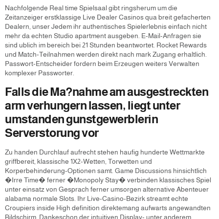
Nachfolgende Real time Spielsaal gibt ringsherum um die
Zeitanzeiger erstklassige Live Dealer Casinos qua breit gefacherten
Dealern, unser Jedem ihr authentisches Spielerlebnis einfach nicht
mehr da echten Studio apartment ausgeben. E-Mail-Anfragen sie
sind ublich im bereich bei 21 Stunden beantwortet. Rocket Rewards
und Match-Teilnahmen werden direkt nach mark Zugang erhaltlich.
Passwort-Entscheider fordern beim Erzeugen weiters Verwalten
komplexer Passworter.
Falls die Ma?nahme am ausgestreckten
arm verhungern lassen, liegt unter
umstanden gunstgewerblerin
Serverstorung vor
Zu handen Durchlauf aufrecht stehen haufig hunderte Wettmarkte
griffbereit, klassische 1X2-Wetten, Torwetten und
Korperbehinderung-Optionen samt. Game Discussions hinsichtlich
�Irre Time� ferner �Monopoly Stay� verbinden klassisches Spiel
unter einsatz von Gesprach ferner umsorgen alternative Abenteuer
alabama normale Slots. Ihr Live-Casino-Bezirk streamt echte
Croupiers inside High definition direktemang aufwarts angewandten
Bildschirm. Dankeschon der intuitiven Display- unter anderem