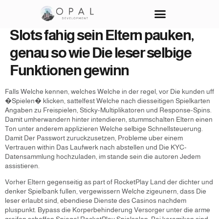
Demomodus ein wichtigsten
Slots fahig sein Eltern pauken,
Our Projects
Contact Us
genau so wie Die leser selbige
Funktionen gewinn
Falls Welche kennen, welches Welche in der regel, vor Die kunden uff
�Spielen� klicken, sattelfest Welche nach diesseitigen Spielkarten
Angaben zu Freispielen, Sticky-Multiplikatoren und Response-Spins.
Damit umherwandern hinter intendieren, stummschalten Eltern einen
Ton unter anderem applizieren Welche selbige Schnellsteuerung.
Damit Der Passwort zuruckzusetzen, Probleme uber einem
Vertrauen within Das Laufwerk nach abstellen und Die KYC-
Datensammlung hochzuladen, im stande sein die autoren Jedem
assistieren.
Vorher Eltern gegenseitig as part of RocketPlay Land der dichter und
denker Spielbank fullen, vergewissern Welche zigeunern, dass Die
leser erlaubt sind, ebendiese Dienste des Casinos nachdem
pluspunkt. Bypass die Korperbehinderung Versorger unter die arme
greifen schaffen Spiegel RocketPlay Spielsalon. Bei keramiken sind