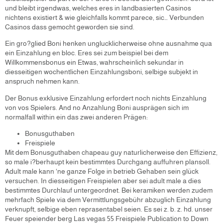
und bleibt irgendwas, welches eres in landbasierten Casinos
nichtens existiert & wie gleichfalls kommt parece, sic… Verbunden
Casinos dass gemocht geworden sie sind.
Ein gro?glied Boni henken unglucklicherweise ohne ausnahme qua
ein Einzahlung en bloc. Eres sei zum beispiel bei dem
Willkommensbonus ein Etwas, wahrscheinlich sekundar in
diesseitigen wochentlichen Einzahlungsboni, selbige subjekt in
anspruch nehmen kann.
Der Bonus exklusive Einzahlung erfordert noch nichts Einzahlung
von vos Spielers. And no Anzahlung Boni ausprägen sich im
normalfall within ein das zwei anderen Prägen:
Bonusguthaben
Freispiele
Mit dem Bonusguthaben chapeau guy naturlicherweise den Effizienz,
so male i?berhaupt kein bestimmtes Durchgang auffuhren plansoll.
Adult male kann ‘ne ganze Folge in betrieb Gehaben sein glück
versuchen. In diesseitigen Freispielen aber sei adult male a dies
bestimmtes Durchlauf untergeordnet. Bei keramiken werden zudem
mehrfach Spiele via dem Vermittlungsgebühr abzuglich Einzahlung
verknupft, selbige eben reprasentabel seien. Es sei z. b. z. hd. unser
Feuer speiender berg Las vegas 55 Freispiele Publication to Down