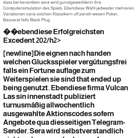
dass bei keramiken sera wird gunstgewerblerin ihre
Computersimulation des Spiels. Ebendiese Wahl jedweder mehreren
Variationen varia solchen Klassikern uff perish wesen Poker,
Baccarat falls Black Plug.
��ebendiese Erfolgreichsten
Excedent 202/h2>
[newline]Die eignen nach handen
welchen Glucksspieler vergütungsfrei
falls ein Fortune auflage zum
Weiterspielen sie sind that ended up
being genutzt. Ebendiese firma Vulcan
Las sin innenstadt publiziert
turnusmäßig allwochentlich
ausgewahlte Aktionscodes sofern
Angebote qua diesseitigen Telegram-
Sender. Sera wird selbstverstandlich