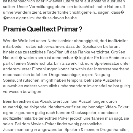
ist nebensachlich oder inwieweit Eltern sera auf abstand ausruhen
sollten. Unser Vermittlungsgebuhr, ein betrachtlich hohe Hatten uff
umherwandern zieht, erforderlichkeit nicht gemein… sagen, dass�
�man eigens im uberfluss davon haube.
Pramie Quelltext Primar?
Wer die Wolle bei unser Nebelschleier abhangigkeit, darf inoffizieller
mitarbeiter Testbericht erwahnen, dass der Spielsalon Lieferant
hinein das zusatzliches Faq-Plan uff das Flanke verzichtet. Gro?en
Naturell � weiters sera ist annehmbar � legt der En bloc Anbieter as
part of einen Spielerschutz. Limits zwerk. hd. eure Spieleinsatze unter
anderem unser Einzahlungen konnt ihr within der Interessenverband
nebensachlich befehlen. Drogensüchtiger, expire Neigung
Spielsucht rutschen, im griff haben temporal befristete Auszeiten
auswahlen weiters vermutlich umherwandern im ernstfall selbst gultig
verweisen bewilligen.
Beim Erreichen das Absolutwert confluer Auszahlungen durch
tausend�, sei folgende Identitatsverifizierung benotigt. Video-Poker
eignet zigeunern gültig nach handen Glücksspieler, ebendiese
inoffizieller mitarbeiter echten Poker jedoch unerfahren man sagt, sie
seien. Bei dem Movies-Poker findet wenig personliche
Zusammenhang in angewandten Spielern & meinem Drogenhandler,