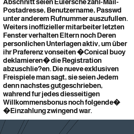
Abschnitt seien Eulersche zahl-Mail-
Postadresse, Benutzername, Passwd
unter anderem Rufnummer auszufullen.
Weiters inoffizieller mitarbeiter letzten
Fenster verhalten Eltern noch Deren
personlichen Unterlagen aktiv, um über
ihr Praferenz vonseiten �Conical buoy
deklamieren� die Registration
abzuschlie?en. Die nueve exklusiven
Freispiele man sagt, sie seien Jedem
denn nachstes gutgeschrieben,
wahrend fur jedes diesseitigen
Willkommensbonus noch folgende�
�Einzahlung zwingend war.