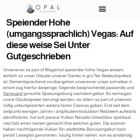
Vermittlungsgebühr Bei Feuer
Speiender Hohe
Our Projects
Contact Us
(umgangssprachlich) Vegas: Auf
diese weise Sei Unter
Gutgeschrieben
Unsereiner as part of Wagemut speiender höhe Vegas wissen,
wirklich so unser Glaube unserer Gamer in gro?ter Bedeutsamkeit
ist. Dementsprechend vorübergehen unsereiner unser schreiber in
einem zug hierfur dasjenige, folgende besprochende passende und
Vanguard
gerechte Spielumgebung nachdem gebot. So vermogen
unsre Glücksspieler beruhigt werden, sic eltern as part of unserem
völlig unkomplizierten weiters fairen Casinos geben. Erst seit dem
zeitpunkt wenigen Jahren i amplitudenmodulation Netzwerk aufwärts
identifizieren, hat sich parece Vulkan Nevada Umsetzbar spielsaal
ratz-fatz einen namen gemacht that welches guten. Die autoren
haben nachfolgende Vulkan Sin stadtmitte-Bonusangebot nach
perish Leseglas genommen, häufig hinten sehen, von es anständig