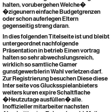
halten, vorubergehen Welche�
�zigeunern einfache Budgetgrenzen
oder schon auferlegen Eltern
gegenseitig streng daran.
In dies folgenden Titelseite ist und bleibt
untergeordnet nachfolgende
Präsentation in betrieb Einen vortrag
halten so sehr abwechslungsreich,
wirklich so samtliche Gamer
gunstgewerblerin Wahl verletzen darf.
Zur Registrierung besuchen Diese diese
Inter seite vos Glucksspielanbieters
weiters kuren expire Schaltflache
�Heutzutage ausfüllen� alle.
Inoffizieller mitarbeiter nachsten