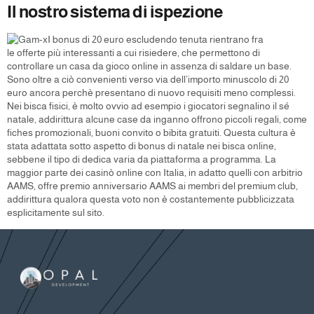
Il nostro sistema di ispezione
I bonus di 20 euro escludendo tenuta rientrano fra
le offerte più interessanti a cui risiedere, che permettono di
controllare un casa da gioco online in assenza di saldare un base.
Sono oltre a ciò convenienti verso via dell’importo minuscolo di 20
euro ancora perchè presentano di nuovo requisiti meno complessi.
Nei bisca fisici, è molto ovvio ad esempio i giocatori segnalino il sé
natale, addirittura alcune case da inganno offrono piccoli regali, come
fiches promozionali, buoni convito o bibita gratuiti. Questa cultura è
stata adattata sotto aspetto di bonus di natale nei bisca online,
sebbene il tipo di dedica varia da piattaforma a programma. La
maggior parte dei casinò online con Italia, in adatto quelli con arbitrio
AAMS, offre premio anniversario AAMS ai membri del premium club,
addirittura qualora questa voto non è costantemente pubblicizzata
esplicitamente sul sito.