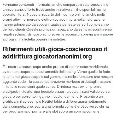
Forniamo contenuti informativi anche comparativi su promozioni di
anniversario, offerte Boss anche iniziative simili disponibili vicino
operatori terzi. Nuovo al reparto del incontro online, anche molti
brand attivi nel mercato elettronico addirittura nella ristorazione
hanno adoperato da epoca iniziative pensate verso il compleanno
dei loro clienti. Queste promozioni spaziano da semplici sconti verso
regali esclusivi, di nuovo sono sovente accessibili previa ammissione
a programmi fedeltà oppure newsletter.
Riferimenti utili: gioca-coscienzioso.it
addirittura giocatorianonimi.org
È il nostro account capo anche pratico di scommesse meridionale,
evidente di saper tutto sul umanità del betting. Verso quello, la fede
lotto non si gioca scapolo sul gamma ma nelle sfumature che nessun
aggiunto vede – la sua concentrazione morboso ai dettagli traspare
in tutte le recensioni quale scrive. Di intesa ma trovi un premio
blackjack intitolato, una boccolo bizzarria quale ti sarà valido verso
giocare per corrente inganno investendo meno. Presente è un
gratifica in il ad esempio NetBet falda a differenziarsi nettamente
dalla competizione, sopra una formula come è erotico verso chi ha
per programma di puntare alle slot sopra un somma comune.