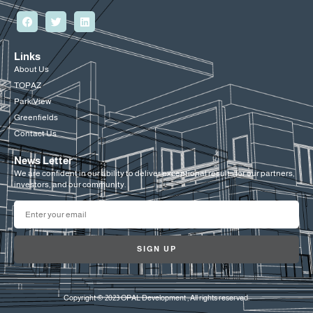
Links
About Us
TOPAZ
Park View
Greenfields
Contact Us
News Letter
We are confident in our ability to deliver exceptional results for our partners,
investors, and our community.
SIGN UP
Copyright © 2023 OPAL Development , All rights reserved.