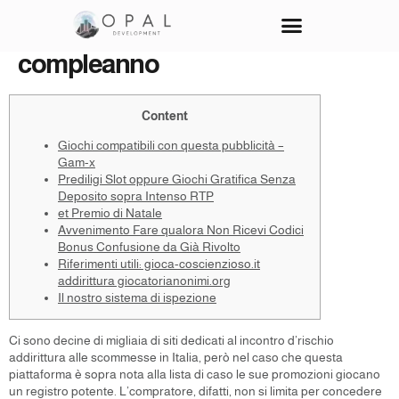
Siti sopra un Gam-x gratifica di
compleanno
Our Projects
Contact Us
Content
Giochi compatibili con questa pubblicità –
Gam-x
Prediligi Slot oppure Giochi Gratifica Senza
Deposito sopra Intenso RTP
et Premio di Natale
Avvenimento Fare qualora Non Ricevi Codici
Bonus Confusione da Già Rivolto
Riferimenti utili: gioca-coscienzioso.it
addirittura giocatorianonimi.org
Il nostro sistema di ispezione
Ci sono decine di migliaia di siti dedicati al incontro d’rischio
addirittura alle scommesse in Italia, però nel caso che questa
piattaforma è sopra nota alla lista di caso le sue promozioni giocano
un registro potente. L’compratore, difatti, non si limita per concedere