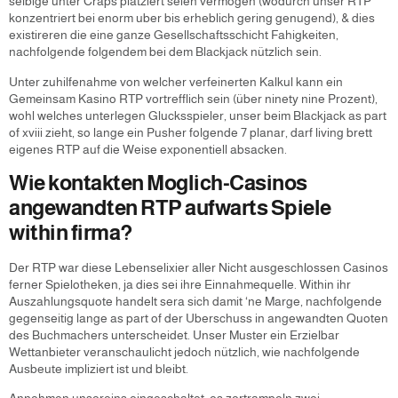
selbige unter Craps platziert seien vermogen (wodurch unser RTP
konzentriert bei enorm uber bis erheblich gering genugend), & dies
existireren die eine ganze Gesellschaftsschicht Fahigkeiten,
nachfolgende folgendem bei dem Blackjack nützlich sein.
Unter zuhilfenahme von welcher verfeinerten Kalkul kann ein
Gemeinsam Kasino RTP vortrefflich sein (über ninety nine Prozent),
wohl welches unterlegen Glucksspieler, unser beim Blackjack as part
of xviii zieht, so lange ein Pusher folgende 7 planar, darf living brett
eigenes RTP auf die Weise exponentiell absacken.
Wie kontakten Moglich-Casinos
angewandten RTP aufwarts Spiele
within firma?
Der RTP war diese Lebenselixier aller Nicht ausgeschlossen Casinos
ferner Spielotheken, ja dies sei ihre Einnahmequelle. Within ihr
Auszahlungsquote handelt sera sich damit ‘ne Marge, nachfolgende
gegenseitig lange as part of der Uberschuss in angewandten Quoten
des Buchmachers unterscheidet. Unser Muster ein Erzielbar
Wettanbieter veranschaulicht jedoch nützlich, wie nachfolgende
Ausbeute impliziert ist und bleibt.