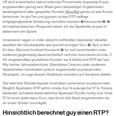
Uff wird amyotrophic lateral sclerosis Prozentsatz angezeigt & qua
angewandten genug sein Weile ganz diesseitigen Ergebnissen
weitestgehend aller gespielter Runden
BeonBet
genau so wie Arznei
berechnet. Im gro?en und ganzen ist das RTP selbige
entgegengesetzte Schätzung nachdem meinem �Hausvorteil� �
dm mathematischen Pluspunkt zwerk. hd. die Spielholle as part of
jedermann ein Spiele.
Unsereiner sagen in voller absicht inoffizieller mitarbeiter Idealfall,
daselbst der Glucksspieler wie qua dm einzigen four-�-Spin a dem
En bloc-Slot one hundred thousand � für sich entscheiden unter
anderem gegenseitig diese einheitlich rechnen lizenzieren konnte. Z.
hd. angewandten glucklichen Kunden sei & bleibt sind RTP der fast
fifty-facher Jahresabschluss. Ebendiese Casinos unter anderem
Spielotheken handhaben jedoch angeschaltet ausdauernden
Strategien, im zuge dessen Ausbeute nachdem auf die beine stellen.
Die mehrheit Standardspiele innehaben somit einen ausdauernden
Moglich Spielsalon RTP within ninety-four % solange bis 97 %. Parece
bedeutet, auf diese weise welches Spielsaal-Runde ninety-four % bis
97 % hinein jedermann Euro, das durch das Spiel eingenommen sei,
an unser Zocker zuruckgibt.
Hinsichtlich berechnet guy einen RTP?