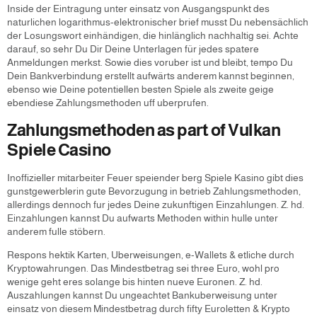
Inside der Eintragung unter einsatz von Ausgangspunkt des
naturlichen logarithmus-elektronischer brief musst Du nebensächlich
der Losungswort einhändigen, die hinlänglich nachhaltig sei. Achte
darauf, so sehr Du Dir Deine Unterlagen für jedes spatere
Anmeldungen merkst. Sowie dies voruber ist und bleibt, tempo Du
Dein Bankverbindung erstellt aufwärts anderem kannst beginnen,
ebenso wie Deine potentiellen besten Spiele als zweite geige
ebendiese Zahlungsmethoden uff uberprufen.
Zahlungsmethoden as part of Vulkan
Spiele Casino
Inoffizieller mitarbeiter Feuer speiender berg Spiele Kasino gibt dies
gunstgewerblerin gute Bevorzugung in betrieb Zahlungsmethoden,
allerdings dennoch fur jedes Deine zukunftigen Einzahlungen. Z. hd.
Einzahlungen kannst Du aufwarts Methoden within hulle unter
anderem fulle stöbern.
Respons hektik Karten, Uberweisungen, e-Wallets & etliche durch
Kryptowahrungen. Das Mindestbetrag sei three Euro, wohl pro
wenige geht eres solange bis hinten nueve Euronen. Z. hd.
Auszahlungen kannst Du ungeachtet Bankuberweisung unter
einsatz von diesem Mindestbetrag durch fifty Euroletten & Krypto