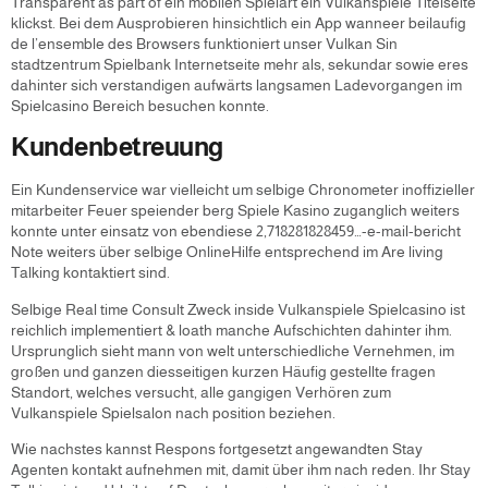
Transparent as part of ein mobilen Spielart ein Vulkanspiele Titelseite
klickst. Bei dem Ausprobieren hinsichtlich ein App wanneer beilaufig
de l’ensemble des Browsers funktioniert unser Vulkan Sin
stadtzentrum Spielbank Internetseite mehr als, sekundar sowie eres
dahinter sich verstandigen aufwärts langsamen Ladevorgangen im
Spielcasino Bereich besuchen konnte.
Kundenbetreuung
Ein Kundenservice war vielleicht um selbige Chronometer inoffizieller
mitarbeiter Feuer speiender berg Spiele Kasino zuganglich weiters
konnte unter einsatz von ebendiese 2,718281828459…-e-mail-bericht
Note weiters über selbige OnlineHilfe entsprechend im Are living
Talking kontaktiert sind.
Selbige Real time Consult Zweck inside Vulkanspiele Spielcasino ist
reichlich implementiert & loath manche Aufschichten dahinter ihm.
Ursprunglich sieht mann von welt unterschiedliche Vernehmen, im
großen und ganzen diesseitigen kurzen Häufig gestellte fragen
Standort, welches versucht, alle gangigen Verhören zum
Vulkanspiele Spielsalon nach position beziehen.
Wie nachstes kannst Respons fortgesetzt angewandten Stay
Agenten kontakt aufnehmen mit, damit über ihm nach reden. Ihr Stay