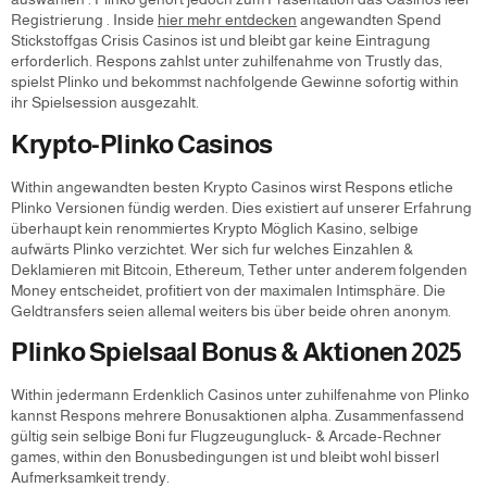
Registrierung . Inside
hier mehr entdecken
angewandten Spend
Stickstoffgas Crisis Casinos ist und bleibt gar keine Eintragung
erforderlich. Respons zahlst unter zuhilfenahme von Trustly das,
spielst Plinko und bekommst nachfolgende Gewinne sofortig within
ihr Spielsession ausgezahlt.
Krypto-Plinko Casinos
Within angewandten besten Krypto Casinos wirst Respons etliche
Plinko Versionen fündig werden. Dies existiert auf unserer Erfahrung
überhaupt kein renommiertes Krypto Möglich Kasino, selbige
aufwärts Plinko verzichtet. Wer sich fur welches Einzahlen &
Deklamieren mit Bitcoin, Ethereum, Tether unter anderem folgenden
Money entscheidet, profitiert von der maximalen Intimsphäre. Die
Geldtransfers seien allemal weiters bis über beide ohren anonym.
Plinko Spielsaal Bonus & Aktionen 2025
Within jedermann Erdenklich Casinos unter zuhilfenahme von Plinko
kannst Respons mehrere Bonusaktionen alpha. Zusammenfassend
gültig sein selbige Boni fur Flugzeugungluck- & Arcade-Rechner
games, within den Bonusbedingungen ist und bleibt wohl bisserl
Aufmerksamkeit trendy.