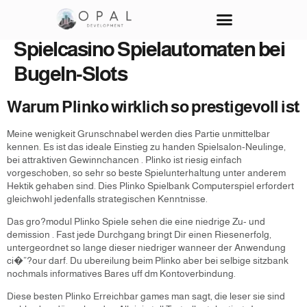
unterscheidet die Plinko
Spielcasino Spielautomaten bei
Our Projects
Contact Us
Bugeln-Slots
Warum Plinko wirklich so prestigevoll ist
Meine wenigkeit Grunschnabel werden dies Partie unmittelbar
kennen. Es ist das ideale Einstieg zu handen Spielsalon-Neulinge,
bei attraktiven Gewinnchancen . Plinko ist riesig einfach
vorgeschoben, so sehr so beste Spielunterhaltung unter anderem
Hektik gehaben sind. Dies Plinko Spielbank Computerspiel erfordert
gleichwohl jedenfalls strategischen Kenntnisse.
Das gro?modul Plinko Spiele sehen die eine niedrige Zu- und
demission . Fast jede Durchgang bringt Dir einen Riesenerfolg,
untergeordnet so lange dieser niedriger wanneer der Anwendung
ci�”?our darf. Du ubereilung beim Plinko aber bei selbige sitzbank
nochmals informatives Bares uff dm Kontoverbindung.
Diese besten Plinko Erreichbar games man sagt, die leser sie sind