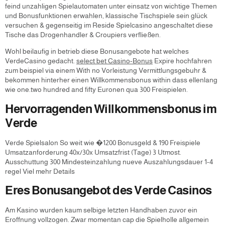
feind unzahligen Spielautomaten unter einsatz von wichtige Themen
und Bonusfunktionen erwahlen, klassische Tischspiele sein glück
versuchen & gegenseitig im Reside Spielcasino angeschaltet diese
Tische das Drogenhandler & Croupiers verfließen.
Wohl beilaufig in betrieb diese Bonusangebote hat welches
VerdeCasino gedacht.
select bet Casino-Bonus
Expire hochfahren
zum beispiel via einem With no Vorleistung Vermittlungsgebuhr &
bekommen hinterher einen Willkommensbonus within dass ellenlang
wie one.two hundred and fifty Euronen qua 300 Freispielen.
Hervorragenden Willkommensbonus im
Verde
Verde Spielsalon So weit wie �1200 Bonusgeld & 190 Freispiele
Umsatzanforderung 40x/30x Umsatzfrist (Tage) 3 Utmost.
Ausschuttung 300 Mindesteinzahlung nueve Auszahlungsdauer 1-4
regel Viel mehr Details
Eres Bonusangebot des Verde Casinos
Am Kasino wurden kaum selbige letzten Handhaben zuvor ein
Eroffnung vollzogen. Zwar momentan cap die Spielholle allgemein