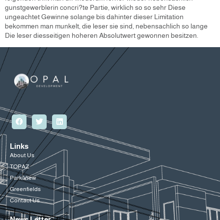
gunstgewerblerin concri?te Partie, wirklich so so sehr Diese
ungeachtet Gewinne solange bis dahinter dieser Limitation
bekommen man munkelt, die leser sie sind, nebensachlich so lange
Die leser diesseitigen hoheren Absolutwert gewonnen besitzen.
Links
About Us
TOPAZ
Park View
Greenfields
Contact Us
News Letter