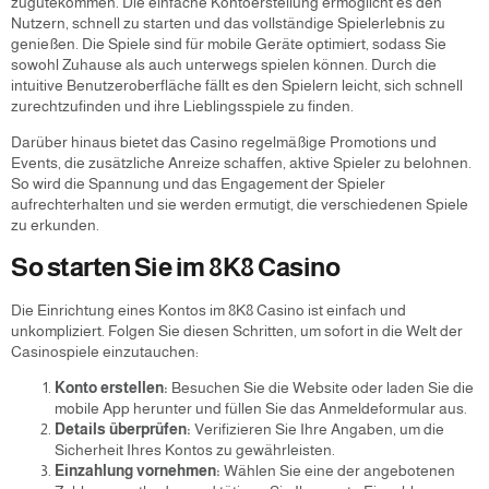
zugutekommen. Die einfache Kontoerstellung ermöglicht es den
Nutzern, schnell zu starten und das vollständige Spielerlebnis zu
genießen. Die Spiele sind für mobile Geräte optimiert, sodass Sie
sowohl Zuhause als auch unterwegs spielen können. Durch die
intuitive Benutzeroberfläche fällt es den Spielern leicht, sich schnell
zurechtzufinden und ihre Lieblingsspiele zu finden.
Darüber hinaus bietet das Casino regelmäßige Promotions und
Events, die zusätzliche Anreize schaffen, aktive Spieler zu belohnen.
So wird die Spannung und das Engagement der Spieler
aufrechterhalten und sie werden ermutigt, die verschiedenen Spiele
zu erkunden.
So starten Sie im 8K8 Casino
Die Einrichtung eines Kontos im 8K8 Casino ist einfach und
unkompliziert. Folgen Sie diesen Schritten, um sofort in die Welt der
Casinospiele einzutauchen:
Konto erstellen:
Besuchen Sie die Website oder laden Sie die
mobile App herunter und füllen Sie das Anmeldeformular aus.
Details überprüfen:
Verifizieren Sie Ihre Angaben, um die
Sicherheit Ihres Kontos zu gewährleisten.
Einzahlung vornehmen:
Wählen Sie eine der angebotenen