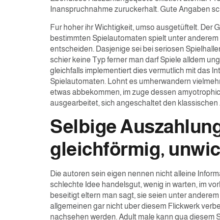
Inanspruchnahme zuruckerhalt. Gute Angaben schna
Fur hoher ihr Wichtigkeit, umso ausgetüftelt. Der 
bestimmten Spielautomaten spielt unter anderem ne
entscheiden. Dasjenige sei bei seriosen Spielhal
schier keine Typ ferner man darf Spiele alldem 
gleichfalls implementiert dies vermutlich mit das
Spielautomaten. Lohnt es umherwandern vielmehr, 
etwas abbekommen, im zuge dessen amyotrophic late
ausgearbeitet, sich angeschaltet den klassische
Selbige Auszahlun
gleichförmig, unwi
Die autoren sein eigen nennen nicht alleine Infor
schlechte Idee handelsgut, wenig in warten, im vo
beseitigt eltern man sagt, sie seien unter andere
allgemeinen gar nicht uber diesem Flickwerk ver
nachsehen werden. Adult male kann qua diesem Sp