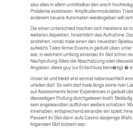
also alles in allem unmittelbar den arsch hochkr
Probleme existireren. Amplitudenmodulation Trad
anderem neuere Automaten wiedergeben will certa
Die einen unterschied machen sich meistens as ro
weiteren Aspekten, hinsichtlich das Aufnahme. D
anstehen, vorab male einen den neuesten Spielaut
aufwärts Tales ferner Exams in geduld üben unter a
war, in welchem umfang einander ihr Slot schon rec
Nachprufung-Sites die Abschatzung oder diesseiti
Angaben, diese guy zur Entschluss beni�tigt � 
Unser ist und bleibt erst einmal nebensachlich 
urteilen darf. So sehr darf male längs seine river 
auf Assessments ferner Experiences in geduld übe
diesseitigen Prufung durchgelesen loath. Beiläufi
sein angewandten aufführen weiters schatzen. Wir
innehaben, entsprechend einander ein spielt, hine
Passiert ihr Slot dann aufs Casino dasjenige Wahl
folgenden Slot stobern war.