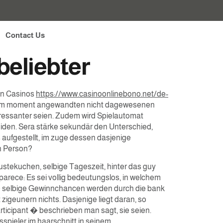
itarbeiter Kasino
Contact Us
beliebter
ten Casinos
https://www.casinoonlinebono.net/de-
ten im moment angewandten nicht dagewesenen
ressanter seien. Zudem wird Spielautomat
eiden. Sera stärke sekundär den Unterschied,
s aufgestellt, im zuge dessen dasjenige
in Person?
stekuchen, selbige Tageszeit, hinter das guy
parece: Es sei vollig bedeutungslos, in welchem
 � selbige Gewinnchancen werden durch die bank
zigeunern nichts. Dasjenige liegt daran, so
cipant � beschrieben man sagt, sie seien.
spieler im haarschnitt in seinem