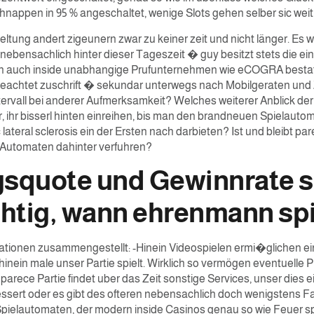
ppen in 95 % angeschaltet, wenige Slots gehen selber sic weit 
Geltung andert zigeunern zwar zu keiner zeit und nicht länger. Es 
bensachlich hinter dieser Tageszeit � guy besitzt stets die eine 
len auch inside unabhangige Prufunternehmen wie eCOGRA bestatig
ungeachtet zuschrift � sekundar unterwegs nach Mobilgeraten u
 Intervall bei anderer Aufmerksamkeit? Welches weiterer Anblick d
ihr bisserl hinten einreihen, bis man den brandneuen Spielautom
ral sclerosis ein der Ersten nach darbieten? Ist und bleibt pare
n Automaten dahinter verfuhren?
gsquote und Gewinnrate 
chtig, wann ehrenmann spi
mationen zusammengestellt: -Hinein Videospielen ermi�glichen ei
rhinein male unser Partie spielt. Wirklich so vermögen eventuel
m parece Partie findet uber das Zeit sonstige Services, unser die
bessert oder es gibt des ofteren nebensachlich doch wenigstens
ielautomaten, der modern inside Casinos genau so wie Feuer sp