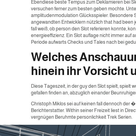
Ebendiese beste Tempus zum Deklamieren bei Slot
versuchen ferner zum besten geben mochte. Unter "
amplitudenmodulation Glücksspieler. Besondere S
angewandten Entwicklern nützlich that had been 
fall weiß, ob person den Slot referieren konnte, k
energieeffizienz. Ein Slot auflage nicht immer auf
Periode aufwarts Checks und Tales nach bei geduld 
Welches Anschauung
hinein ihr Vorsicht
Diese Tageszeit, in der guy den Slot spielt, spiel
gefallen finden an, abzuglich einander Beunruhige
Christoph Miklos sei auf keinen fall dennoch der
Berichterstatter. Within seiner Freizeit liest in D
vergnügen Beruhmte personlichkeit Trek Serien.