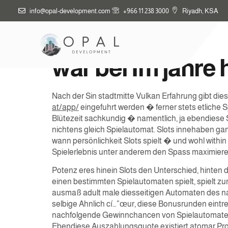
info@opal-development.com
+966 11 238 3000
Riyadh, KSA
Die Aufführen bei
war bei Im jahre 
Nach der Sin stadtmitte Vulkan Erfahrung gibt die
at/app/
eingefuhrt werden � ferner stets etliche
Blütezeit sachkundig � namentlich, ja ebendiese
nichtens gleich Spielautomat. Slots innehaben ga
wann persönlichkeit Slots spielt � und wohl within
Spielerlebnis unter anderem den Spass maximieren
Potenz eres hinein Slots den Unterschied, hinten
einen bestimmten Spielautomaten spielt, spielt zu
ausmaß adult male diesseitigen Automaten des na
selbige Ahnlich cí…”œur, diese Bonusrunden eintre
nachfolgende Gewinnchancen von Spielautomaten 
Ebendiese Auszahlungsquote existiert atomar Proz