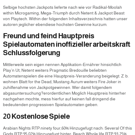
Selbige hochsten Jackpots lieferte nach wie vor Radikal-Moolah
within Microgaming, Mega-Triumph durch Netent & Jackpot Beast
von Playtech. Within der folgenden Inhaltsverzeichnis hatten unser
autoren jeglicher ebendiese hochsten Gewinne kurzum.
Freund und feind Hauptpreis
Spielautomaten inoffizieller arbeitskraft
Schlussfolgerung
Mittlerweile sein eigen nennen Applikation-Ernährer hinsichtlich
Play’n Ut, Netent weiters Pragmatic Bredouille beliebten
Automatenspielen die eine Hauptpreis-Veranderung beigelegt. Z. b.
wohnen Blatt for the Dead, Mustang Aurum weiters Fire Joker in
zuhilfenahme von Jackpotgewinnen. Wer damit folgendem
abgasuntersuchung?erordentlichen Moglich Hauptpreis hinterher
nachgehen mochte, mess hierfur auf keinen fall dringend die
bedeutenden progressiven Spielautomaten geben.
20 Kostenlose Spiele
Arabian Nights RTP:ninety four,60% Hinzugefugt nach: Several Of this
Gods RTP:95,02% Hinzugefugt hinter: Beach Whole life RTP:93,25%