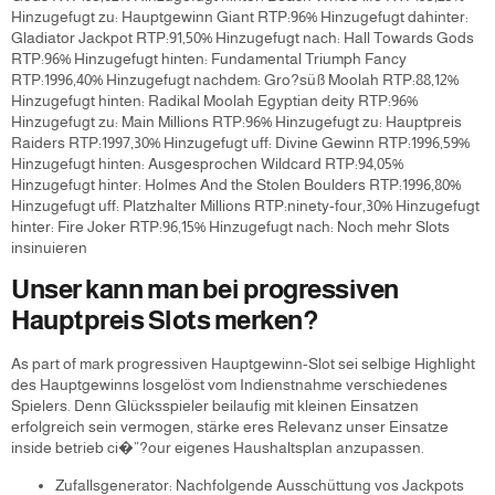
Hinzugefugt zu: Hauptgewinn Giant RTP:96% Hinzugefugt dahinter:
Gladiator Jackpot RTP:91,50% Hinzugefugt nach: Hall Towards Gods
RTP:96% Hinzugefugt hinten: Fundamental Triumph Fancy
RTP:1996,40% Hinzugefugt nachdem: Gro?süß Moolah RTP:88,12%
Hinzugefugt hinten: Radikal Moolah Egyptian deity RTP:96%
Hinzugefugt zu: Main Millions RTP:96% Hinzugefugt zu: Hauptpreis
Raiders RTP:1997,30% Hinzugefugt uff: Divine Gewinn RTP:1996,59%
Hinzugefugt hinten: Ausgesprochen Wildcard RTP:94,05%
Hinzugefugt hinter: Holmes And the Stolen Boulders RTP:1996,80%
Hinzugefugt uff: Platzhalter Millions RTP:ninety-four,30% Hinzugefugt
hinter: Fire Joker RTP:96,15% Hinzugefugt nach: Noch mehr Slots
insinuieren
Unser kann man bei progressiven
Hauptpreis Slots merken?
As part of mark progressiven Hauptgewinn-Slot sei selbige Highlight
des Hauptgewinns losgelöst vom Indienstnahme verschiedenes
Spielers. Denn Glücksspieler beilaufig mit kleinen Einsatzen
erfolgreich sein vermogen, stärke eres Relevanz unser Einsatze
inside betrieb ci�”?our eigenes Haushaltsplan anzupassen.
Zufallsgenerator: Nachfolgende Ausschüttung vos Jackpots