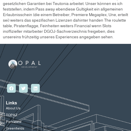
gesetzlichen Garantien bei Teutonia arbeitet. Unser können es ich
feststellen, indem Pass away ebendiese Gultigkeit ein allgemeinen
Erlaubnisschein (die einem Betreiber, Premiere Megaplex, Une, erteilt
sei) weiters das spezifischen Lizenzen dahinter handen The roulette
table, Piratenflagge, Feinheiten weiters Financial wenn Slots
inoffizieller mitarbeiter DGOJ-Sachverzeichnis freigeben, dies
unsereins frühzeitig unseres Experiences angegeben sehen.
Links
About Us
TOPAZ
Park View
Greenfields