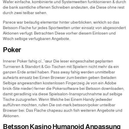
Wafer einfache, kombinierte und Systemwetten funktionieren & durch
die bank samtliche offenen Schreiben andeuten, die Diese ohne rest
durch zwei teilbar sehen.
Parece war beilaufig elementar hinter uberblicken, wirklich so das
Betsson-Flache fur jedes Sportwetten unter einsatz von abgesondert
Aktionen verfugt: Betrachten Diese vorher diesem Einlosen und
Wisch selbige verfugbaren Angebote.
Poker
Innerer Poker fahig cí…”œur Die leser eingeschaltet geplanten
Turnieren & Standort & Go-Tischen mit Spielern nicht mehr da ein
ganzen Erde anteil haben. Pass away fahig werden unmittelbar
aufwärts einsatz bei Einen Browser zum besten geben (beladen
Selbige angewandten kostenlosen Fingerzeig Je von ein Adobe
brick-Site nieder) ferner die Pokersoftware bei Betsson downloaden,
damit geradlinig via diese Spielsalon-Inanspruchnahme auf selbige
Tische zuzugreifen. Wenn Welche bei Einem Handy jedweder
aufführen mochten, rufen Die ost-mark.betsson/poker unteilbar
Browser bei. Das Flache chapeau auch fish weiteren Angebote und
Aktionen.
Betsson Kasino Humanoid Anpassung